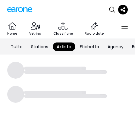
Home
Vetrina
Classifiche
Radio date
Tutto
Stations
Artista
Etichetta
Agency
B