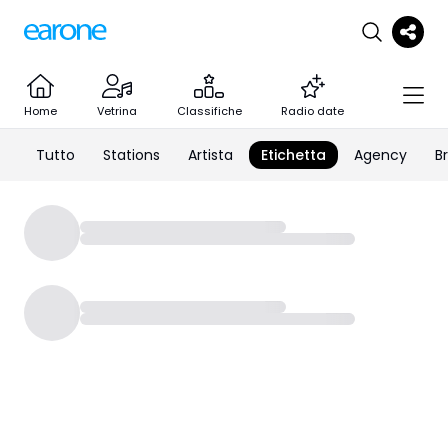
Home
Vetrina
Classifiche
Radio date
Tutto
Stations
Artista
Etichetta
Agency
B