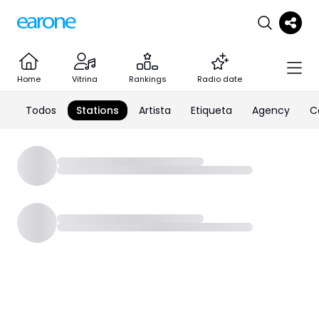
Home
Vitrina
Rankings
Radio date
Todos
Stations
Artista
Etiqueta
Agency
C