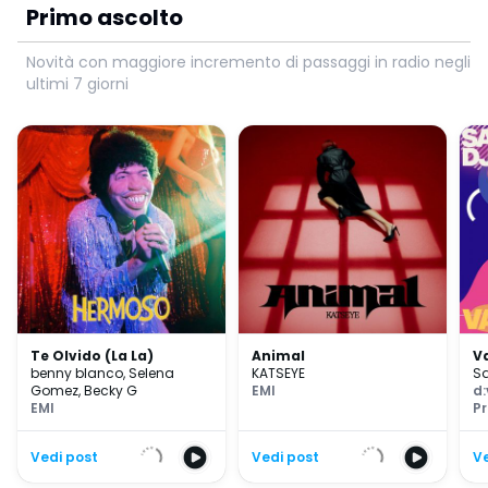
Primo ascolto
Novità con maggiore incremento di passaggi in radio negli
ultimi 7 giorni
Te Olvido (La La)
Animal
V
benny blanco
,
Selena
KATSEYE
Sa
Gomez
,
Becky G
EMI
d:
EMI
P
Vedi post
Vedi post
Ve