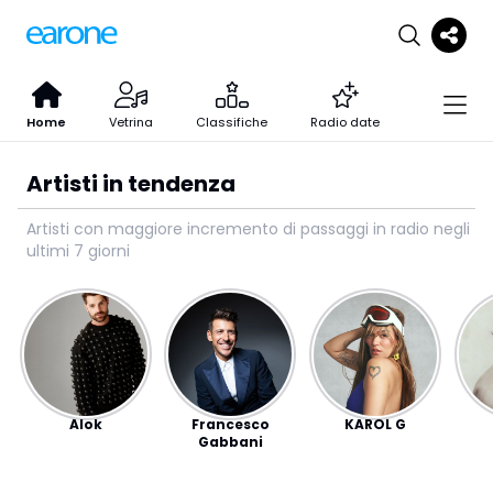
Home
Vetrina
Classifiche
Radio date
Artisti in tendenza
Artisti con maggiore incremento di passaggi in radio negli
ultimi 7 giorni
Alok
Francesco
KAROL G
Gabbani