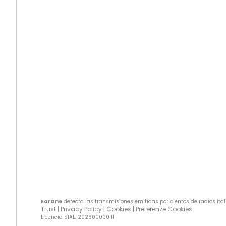
EarOne
detecta las transmisiones emitidas por cientos de radios ital
Trust
|
Privacy Policy
|
Cookies
|
Preferenze Cookies
Licencia SIAE
: 202600000111