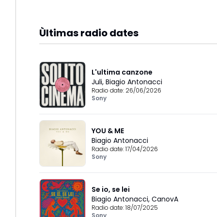
Ùltimas radio dates
L'ultima canzone
Juli
,
Biagio Antonacci
Radio date:
26/06/2026
Sony
YOU & ME
Biagio Antonacci
Radio date:
17/04/2026
Sony
Se io, se lei
Biagio Antonacci
,
CanovA
Radio date:
18/07/2025
Sony