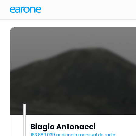
Biagio Antonacci
183.889.039
audiencia mensual de radio