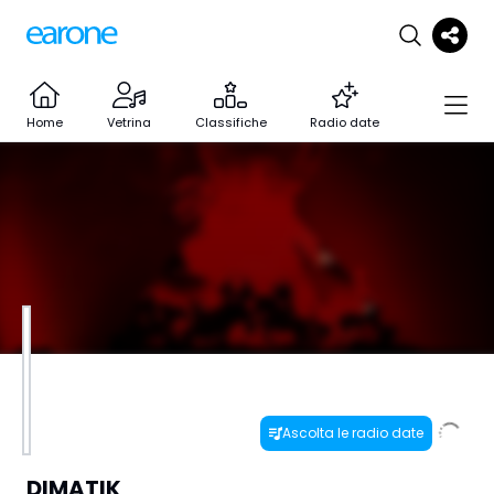
Home
Vetrina
Classifiche
Radio date
Ascolta le radio date
DIMATIK