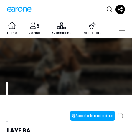
Home
Vetrina
Classifiche
Radio date
Ascolta le radio date
LAYE BA