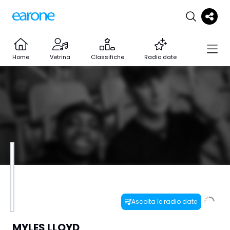
Home
Vetrina
Classifiche
Radio date
Ascolta le radio date
MYLES LLOYD