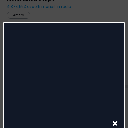
4.374.553
ascolti mensili in radio
Artista
Feed
Radio date
Riconoscimenti
Menzioni
Feed