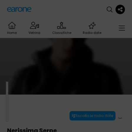
Home
Vetrina
Classifiche
Radio date
Ascolta le radio date
Nerissima Serpe