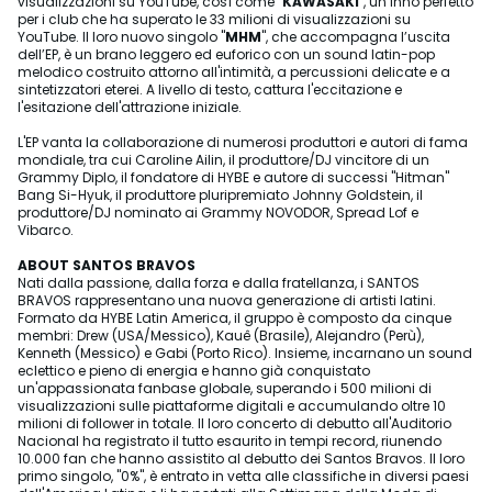
visualizzazioni su YouTube, così come "
KAWASAKI
", un inno perfetto
per i club che ha superato le 33 milioni di visualizzazioni su
YouTube. Il loro nuovo singolo "
MHM
", che accompagna l’uscita
dell’EP, è un brano leggero ed euforico con un sound latin-pop
melodico costruito attorno all'intimità, a percussioni delicate e a
sintetizzatori eterei. A livello di testo, cattura l'eccitazione e
l'esitazione dell'attrazione iniziale.
L'EP vanta la collaborazione di numerosi produttori e autori di fama
mondiale, tra cui Caroline Ailin, il produttore/DJ vincitore di un
Grammy Diplo, il fondatore di HYBE e autore di successi "Hitman"
Bang Si-Hyuk, il produttore pluripremiato Johnny Goldstein, il
produttore/DJ nominato ai Grammy NOVODOR, Spread Lof e
Vibarco.
ABOUT SANTOS BRAVOS
Nati dalla passione, dalla forza e dalla fratellanza, i SANTOS
BRAVOS rappresentano una nuova generazione di artisti latini.
Formato da HYBE Latin America, il gruppo è composto da cinque
membri: Drew (USA/Messico), Kauê (Brasile), Alejandro (Perù),
Kenneth (Messico) e Gabi (Porto Rico). Insieme, incarnano un sound
eclettico e pieno di energia e hanno già conquistato
un'appassionata fanbase globale, superando i 500 milioni di
visualizzazioni sulle piattaforme digitali e accumulando oltre 10
milioni di follower in totale. Il loro concerto di debutto all'Auditorio
Nacional ha registrato il tutto esaurito in tempi record, riunendo
10.000 fan che hanno assistito al debutto dei Santos Bravos. Il loro
primo singolo, "0%", è entrato in vetta alle classifiche in diversi paesi