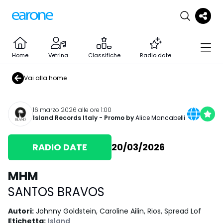
Home
Vetrina
Classifiche
Radio date
Vai alla home
16 marzo 2026 alle ore 1:00
Island Records Italy
- Promo by
Alice Mancabelli
RADIO DATE
20/03/2026
MHM
SANTOS BRAVOS
Autori
:
Johnny Goldstein, Caroline Ailin, Rios, Spread Lof
Etichetta
:
Island