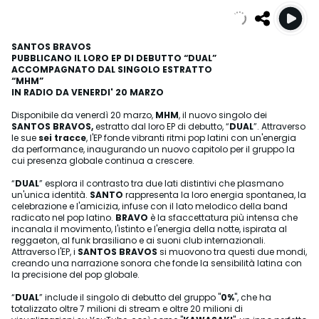
SANTOS BRAVOS
PUBBLICANO IL LORO EP DI DEBUTTO
“DUAL”
ACCOMPAGNATO DAL SINGOLO ESTRATTO
“MHM”
IN RADIO DA VENERDI' 20 MARZO
Disponibile da venerdì 20 marzo,
MHM
, il nuovo singolo dei
SANTOS BRAVOS,
estratto dal loro EP di debutto, “
DUAL
”. Attraverso
le sue
sei tracce
, l'EP fonde vibranti ritmi pop latini con un'energia
da performance, inaugurando un nuovo capitolo per il gruppo la
cui presenza globale continua a crescere.
“
DUAL
” esplora il contrasto tra due lati distintivi che plasmano
un'unica identità.
SANTO
rappresenta la loro energia spontanea, la
celebrazione e l'amicizia, infuse con il lato melodico della band
radicato nel pop latino.
BRAVO
è la sfaccettatura più intensa che
incanala il movimento, l'istinto e l'energia della notte, ispirata al
reggaeton, al funk brasiliano e ai suoni club internazionali.
Attraverso l'EP, i
SANTOS BRAVOS
si muovono tra questi due mondi,
creando una narrazione sonora che fonde la sensibilità latina con
la precisione del pop globale.
“
DUAL
” include il singolo di debutto del gruppo "
0%
", che ha
totalizzato oltre 7 milioni di stream e oltre 20 milioni di