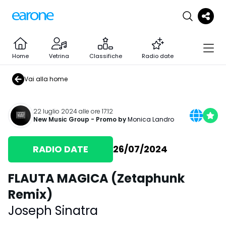
Home
Vetrina
Classifiche
Radio date
Vai alla home
22 luglio 2024 alle ore 17:12
New Music Group
- Promo by
Monica Landro
RADIO DATE
26/07/2024
FLAUTA MAGICA (Zetaphunk
Remix)
Joseph Sinatra