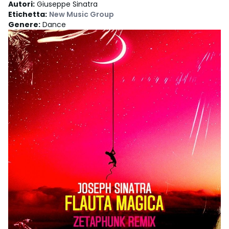
Autori
:
Giuseppe Sinatra
Etichetta
:
New Music Group
Genere
:
Dance