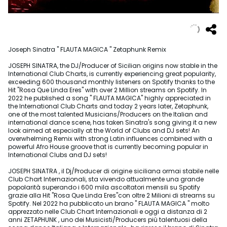
Joseph Sinatra " FLAUTA MAGICA " Zetaphunk Remix
JOSEPH SINATRA, the DJ/Producer of Sicilian origins now stable in the
International Club Charts, is currently experiencing great popularity,
exceeding 600 thousand monthly listeners on Spotify thanks to the
Hit "Rosa Que Linda Eres" with over 2 Million streams on Spotify. In
2022 he published a song " FLAUTA MAGICA" highly appreciated in
the International Club Charts and today 2 years later, Zetaphunk,
one of the most talented Musicians/Producers on the Italian and
international dance scene, has taken Sinatra's song giving it a new
look aimed at especially at the World of Clubs and DJ sets! An
overwhelming Remix with strong Latin influences combined with a
powerful Afro House groove that is currently becoming popular in
International Clubs and DJ sets!
JOSEPH SINATRA , il Dj/Producer di origine siciliana ormai stabile nelle
Club Chart Internazionali, sta vivendo attualmente una grande
popolarità superando i 600 mila ascoltatori mensili su Spotify
grazie alla Hit "Rosa Que Linda Eres"con oltre 2 Milioni di streams su
Spotify. Nel 2022 ha pubblicato un brano " FLAUTA MAGICA " molto
apprezzato nelle Club Chart Internazionali e oggi a distanza di 2
anni ZETAPHUNK , uno dei Musicisti/Producers più talentuosi della