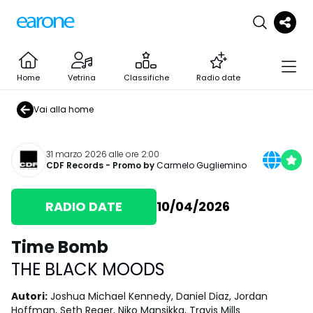
Home
Vetrina
Classifiche
Radio date
Vai alla home
31 marzo 2026 alle ore 2:00
CDF Records
- Promo by
Carmelo Gugliemino
RADIO DATE
10/04/2026
Time Bomb
THE BLACK MOODS
Autori
:
Joshua Michael Kennedy, Daniel Diaz, Jordan
Hoffman, Seth Reger, Niko Mansikka, Travis Mills