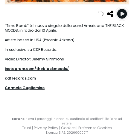
“Time Bomb” è il nuovo singolo della band Americana THE BLACK
MOODS, in radio dal 10 Aprile.
Artista based in USA (Phoenix, Arizona)
In esclusiva su CDF Records.
Video Director: Jeremy Simmons
instagram.com/theblackmoods/
cdfrecords.com
Carmelo Gugliemino
EarOne
rileva i passaggi in onda su centinaia di emittenti italiane ed
estere.
Trust
|
Privacy Policy
|
Cookies
|
Preferenze Cookies
Licenza SIAE
: 202600000111