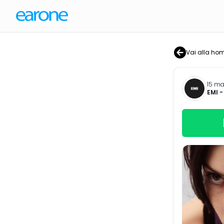
Vai alla ho
15 ma
EMI
-