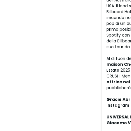
dell’Austral
USA. Il lead
Billboard Ho
seconda nom
pop di un du
prima posizio
Spotify con 
della Billbo
suo tour da 
Al di fuori
maison Ch
Estate 2025
CRUSH. Ment
attrice nel
pubblicherà 
Gracie Ab
instagram
UNIVERSAL 
Giacomo Vi