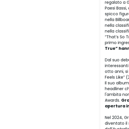
regalato a G
Paesi Bassi,
spicco figur
nella Billbo
nella classif
nella classi
“That’s So T
primo ingres
True” hann
Dal suo deb
interessanti
otto anni, s
Feels Like” 
Il suo album
headliner ch
l'ambita no
Awards.
Gra
apertura i
Nel 2024, G
diventato il