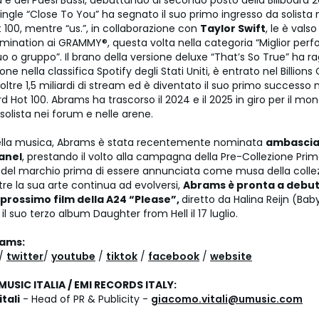
ia e dei Paesi Bassi, debuttando al secondo posto della Billboard 2
 single “Close To You” ha segnato il suo primo ingresso da solista 
t 100, mentre “us.”, in collaborazione con
Taylor Swift
, le è valso
ination ai GRAMMY®, questa volta nella categoria “Miglior per
o o gruppo”. Il brano della versione deluxe “That’s So True” ha ra
ne nella classifica Spotify degli Stati Uniti, è entrato nel Billions 
oltre 1,5 miliardi di stream ed è diventato il suo primo successo n
ard Hot 100. Abrams ha trascorso il 2024 e il 2025 in giro per il mon
solista nei forum e nelle arene.
 della musica, Abrams è stata recentemente nominata
ambasciat
anel
, prestando il volto alla campagna della Pre-Collezione Pri
 del marchio prima di essere annunciata come musa della col
re la sua arte continua ad evolversi,
Abrams è pronta a debu
 prossimo film della A24 “Please”,
diretto da Halina Reijn (Baby
il suo terzo album Daughter from Hell il 17 luglio.
rams:
/
twitter
/
youtube
/
tiktok
/
facebook
/
website
MUSIC ITALIA / EMI RECORDS ITALY:
tali
- Head of PR & Publicity -
giacomo.vitali@umusic.com