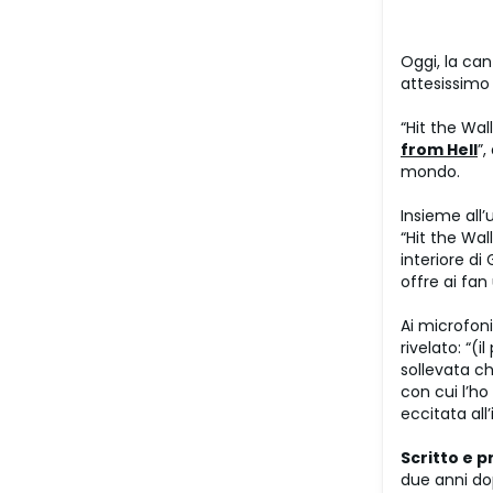
Oggi, la ca
attesissimo 
“Hit the Wal
from Hell
”,
mondo.
Insieme all’
“Hit the Wal
interiore di
offre ai fan
Ai microfon
rivelato: “(
sollevata c
con cui l’ho
eccitata all
Scritto e 
due anni do