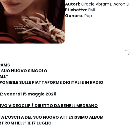
Autori
:
Gracie Abrams, Aaron D
Etichetta
:
EMI
Genere
:
Pop
RAMS
IL SUO NUOVO SINGOLO
ALL
”
PONIBILE SULLE PIATTAFORME DIGITALI E IN RADIO
: venerdì 15 maggio 2026
IVO VIDEOCLIP È DIRETTO DA RENELL MEDRANO
A L’USCITA DEL SUO NUOVO ATTESISSIMO ALBUM
 FROM HELL
” IL 17 LUGLIO