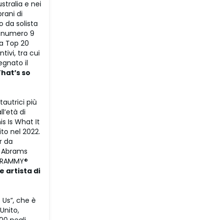
stralia e nei
rani di
o da solista
ne numero 9
 la Top 20
tivi, tra cui
egnato il
That’s so
autrici più
l’età di
is Is What It
to nel 2022.
r da
la Abrams
i GRAMMY®
 artista di
 Us”, che è
Unito,