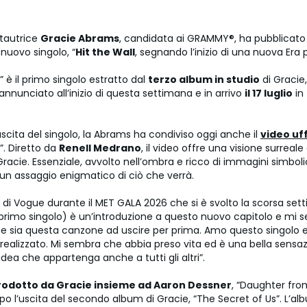
ntautrice
Gracie Abrams
, candidata ai GRAMMY®, ha pubblicato 
nuovo singolo, “
Hit the Wall
, segnando l’inizio di una nuova Era pe
l” è il primo singolo estratto dal
terzo album in studio
di Gracie,
 annunciato all’inizio di questa settimana e in arrivo
il 17 luglio
in 
uscita del singolo, la Abrams ha condiviso oggi anche il
video uff
l”. Diretto da
Renell Medrano
, il video offre una visione surrea
 Gracie. Essenziale, avvolto nell’ombra e ricco di immagini simbolic
 un assaggio enigmatico di ciò che verrà.
i di Vogue durante il MET GALA 2026 che si è svolto la scorsa se
il primo singolo) è un’introduzione a questo nuovo capitolo e mi 
he sia questa canzone ad uscire per prima. Amo questo singolo e
 realizzato. Mi sembra che abbia preso vita ed è una bella sensa
’idea che appartenga anche a tutti gli altri”.
prodotto da Gracie insieme ad Aaron Dessner
, “Daughter from
po l’uscita del secondo album di Gracie, “The Secret of Us”. L’a