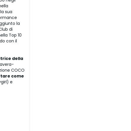
00 negli
nella
 la sua
formance
ggiunto la
Club di
ella Top 10
do con il
rice della
mavera-
lezione COCO
ttare come
girl) e