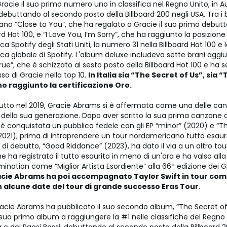
racie il suo primo numero uno in classifica nel Regno Unito, in Au
 debuttando al secondo posto della Billboard 200 negli USA. Tra i b
ano “Close to You”, che ha regalato a Gracie il suo primo debutt
ard Hot 100, e “I Love You, I’m Sorry”, che ha raggiunto la posizio
ica Spotify degli Stati Uniti, la numero 31 nella Billboard Hot 100 e
fica globale di Spotify. L'album deluxe includeva sette brani aggiun
rue”, che è schizzato al sesto posto della Billboard Hot 100 e ha s
so di Gracie nella top 10.
In Italia sia “The Secret of Us”, sia “
o raggiunto la certificazione Oro.
utto nel 2019, Gracie Abrams si è affermata come una delle cant
 della sua generazione. Dopo aver scritto la sua prima canzone al
i è conquistata un pubblico fedele con gli EP “minor” (2020) e “Th
(2021), prima di intraprendere un tour nordamericano tutto esauri
 di debutto, “Good Riddance” (2023), ha dato il via a un altro tou
e ha registrato il tutto esaurito in meno di un'ora e ha valso al
mination come “Miglior Artista Esordiente” alla 66ª edizione de
cie Abrams ha poi accompagnato Taylor Swift in tour come
n alcune date del tour di grande successo Eras Tour
.
racie Abrams ha pubblicato il suo secondo album, “The Secret of
 suo primo album a raggiungere la #1 nelle classifiche del Regno 