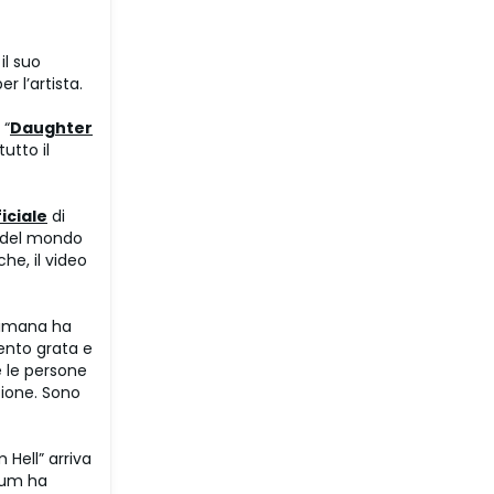
il suo
r l’artista.
 “
Daughter
tutto il
iciale
di
le del mondo
he, il video
ttimana ha
sento grata e
 le persone
zione. Sono
 Hell” arriva
lbum ha