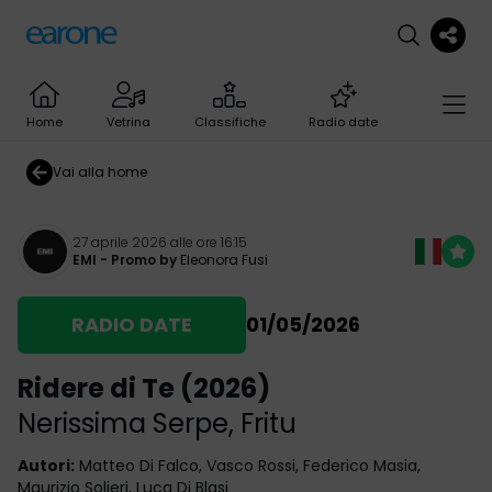
Home
Vetrina
Classifiche
Radio date
Vai alla home
27 aprile 2026 alle ore 16:15
EMI
- Promo by
Eleonora Fusi
RADIO DATE
01/05/2026
Ridere di Te (2026)
Nerissima Serpe
,
Fritu
Autori
:
Matteo Di Falco, Vasco Rossi, Federico Masia,
Maurizio Solieri, Luca Di Blasi