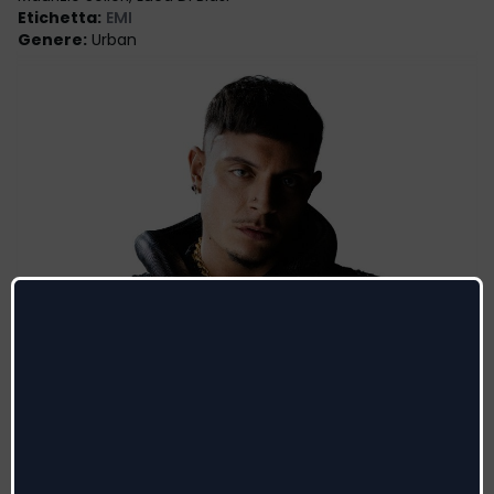
Etichetta
:
EMI
Genere
:
Urban