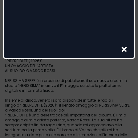
NERISSIMA SERPE
IL NUOVO ALBUM
“NERISSIMA”
ESCE IL 1 MAGGIO
IL SINGOLO ESTRATTO DISPONIBILE
PER LE RADIO È
“RIDERE DI TE (2026)”
UN OMAGGIO DELL’ARTISTA
AL SUO IDOLO VASCO ROSSI
NERISSIMA SERPE è in procinto di pubblicare il suo nuovo album in
studio “NERISSIMA” in arrivo il 1° maggio su tutte le piattaforme
digitali e in formato fisico.
Insieme al disco, venerdì sarà disponible in tutte le radio il
singolo “RIDERE DI TE (2026)”, il sentito omaggio di NERISSIMA SERPE
a Vasco Rossi, uno dei suoi idoli.
“RIDERE DI TE è una delle tracce più importanti dell’album. È il mio
omaggio al mio artista preferito, Vasco Rossi. La sua hit mi ha
sempre colpito fin da ragazzino, quando mi approcciavo alla
scrittura per la prima volta. È il brano di Vasco che più mi ha
insegnato a dare peso alle parole e alle emozioni all’interno delle