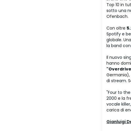
Top 10 in tu
sotto una nu
Ofenbach.
Con oltre
5.
Spotify e be
globale. Una
la band co
Il nuovo sin
hanno domin
"Overdrive
Germania), 
di stream. 
"Four to the
2000 e la fr
vocale kille
carica di en
Gianluigi D