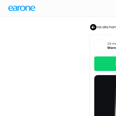
Vai alla ho
29 ma
Warne