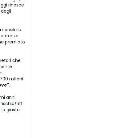
oggi rinasce
 degli
i mensili su
di potenza
 ha premiato
netari che
ecente
in
700 milioni
ove".
imi anni
ischio/riff
 la giusta