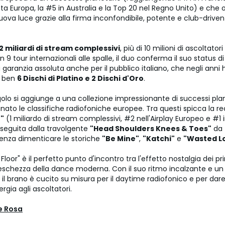
tta Europa, la #5 in Australia e la Top 20 nel Regno Unito) e che 
ova luce grazie alla firma inconfondibile, potente e club-driven
2 miliardi di stream complessivi
, più di 10 milioni di ascoltator
n 9 tour internazionali alle spalle, il duo conferma il suo status 
 garanzia assoluta anche per il pubblico italiano, che negli anni
n ben
6 Dischi di Platino e 2 Dischi d'Oro
.
golo si aggiunge a una collezione impressionante di successi pla
ato le classifiche radiofoniche europee. Tra questi spicca la r
"
(1 miliardo di stream complessivi, #2 nell'Airplay Europeo e #1 
seguita dalla travolgente
"Head Shoulders Knees & Toes"
da 
Senza dimenticare le storiche
"Be Mine"
,
"Katchi"
e
"Wasted L
 Floor" è il perfetto punto d'incontro tra l'effetto nostalgia dei pr
eschezza della dance moderna. Con il suo ritmo incalzante e un f
r, il brano è cucito su misura per il daytime radiofonico e per dare
ergia agli ascoltatori.
e Rosa