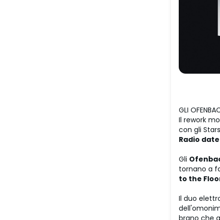
GLI OFENBA
Il rework mo
con gli Stars
Radio date
Gli
Ofenba
tornano a fa
to the Floo
Il duo elett
dell'omonim
brano che al