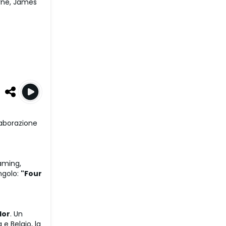
rne, James
laborazione
aming,
ingolo:
"Four
lor
. Un
e Belgio, la