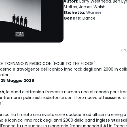
Autori
:
Barry Westhead, Ben By
Stelfox, James Walsh
Etichetta
:
Warner
Genere
:
Dance
CH TORNANO IN RADIO CON "FOUR TO THE FLOOR"
derno e travolgente dell'iconico inno rock degli anni 2000 in col
ailor
 28 Maggio 2026
ch
, la band elettronica francese numero uno al mondo per stre
r tremare i palinsesti radiofonici con il loro nuovo attesissimo s
r"
.
ronico ha firmato una rivisitazione audace e ad altissima energia
o e iconico inno rock degli anni 2000 della band inglese
Starsai
l'epoca fu un successo planetario (raggiungendo il #1 in Francia 