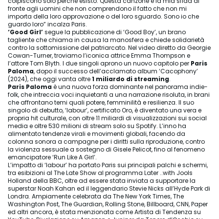
colpiscono solo perché esisto. Questa canzone è la mia sfida di
fronte agli uomini che non comprendono il fatto che non mi
importa della loro approvazione o del loro sguardo. Sono io che
guardo loro” incalza Paris.
‘Good Girl’
segue la pubblicazione di ‘Good Boy’, un brano
tagliente che chiama in causa la manosfera e chiede solidarietà
contro la sottomissione del patriarcato. Nel video diretto da Georgie
Cowan-Turner, troviamo l’iconica attrice Emma Thompson e
l’attore Tom Blyth. I due singoli aprono un nuovo capitolo per
Paris
Paloma
, dopo il successo dell’acclamato album ‘Cacophony’
(2024), che oggi vanta oltre
1 miliardo di streaming
.
Paris Paloma
è una nuova forza dominante nel panorama indie-
folk, che intreccia voci inquietanti a una narrazione risoluta, in brani
che affrontano temi quali potere, femminilità e resilienza. Il suo
singolo di debutto, ‘labour’, certificato Oro, è diventato una vera e
propria hit culturale, con oltre 11 miliardi di visualizzazioni sui social
media e oltre 530 milioni di stream solo su Spotify. L’inno ha
alimentato tendenze virali e movimenti globali, facendo da
colonna sonora a campagne per i diritti sulla riproduzione, contro
la violenza sessuale a sostegno di Gisele Pelicot, fino al fenomeno
emancipatore ‘Run Like A Girl’.
L’impatto di ‘labour’ ha portato Paris sui principali palchi e schermi,
tra esibizioni al The Late Show al programma Later ..with Jools
Holland della BBC, oltre ad essere stata inviata a supportare la
superstar Noah Kahan ed il leggendario Stevie Nicks all’Hyde Park di
Londra. Ampiamente celebrata da The New York Times, The
Washington Post, The Guardian, Rolling Stone, Billboard, CNN, Paper
ed altri ancora, è stata menzionata come Artista di Tendenza su