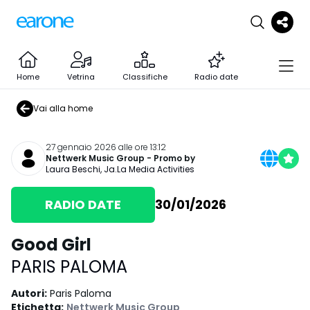
Home
Vetrina
Classifiche
Radio date
Vai alla home
27 gennaio 2026 alle ore 13:12
Nettwerk Music Group
- Promo by
Laura Beschi
,
Ja.La Media Activities
RADIO DATE
30/01/2026
Good Girl
PARIS PALOMA
Autori
:
Paris Paloma
Etichetta
:
Nettwerk Music Group