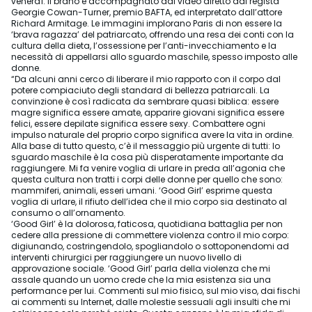
venerdì. Il brano è accompagnato dal video diretto dal regista
Georgie Cowan-Turner, premio BAFTA, ed interpretato dall’attore
Richard Armitage. Le immagini implorano Paris di non essere la
‘brava ragazza’ del patriarcato, offrendo una resa dei conti con la
cultura della dieta, l’ossessione per l’anti-invecchiamento e la
necessità di appellarsi allo sguardo maschile, spesso imposto alle
donne.
“Da alcuni anni cerco di liberare il mio rapporto con il corpo dal
potere compiaciuto degli standard di bellezza patriarcali. La
convinzione è così radicata da sembrare quasi biblica: essere
magre significa essere amate, apparire giovani significa essere
felici, essere depilate significa essere sexy. Combattere ogni
impulso naturale del proprio corpo significa avere la vita in ordine.
Alla base di tutto questo, c’è il messaggio più urgente di tutti: lo
sguardo maschile è la cosa più disperatamente importante da
raggiungere. Mi fa venire voglia di urlare in preda all’agonia che
questa cultura non tratti i corpi delle donne per quello che sono:
mammiferi, animali, esseri umani. ‘Good Girl’ esprime questa
voglia di urlare, il rifiuto dell’idea che il mio corpo sia destinato al
consumo o all’ornamento.
‘Good Girl’ è la dolorosa, faticosa, quotidiana battaglia per non
cedere alla pressione di commettere violenza contro il mio corpo:
digiunando, costringendolo, spogliandolo o sottoponendomi ad
interventi chirurgici per raggiungere un nuovo livello di
approvazione sociale. ‘Good Girl’ parla della violenza che mi
assale quando un uomo crede che la mia esistenza sia una
performance per lui. Commenti sul mio fisico, sul mio viso, dai fischi
ai commenti su Internet, dalle molestie sessuali agli insulti che mi