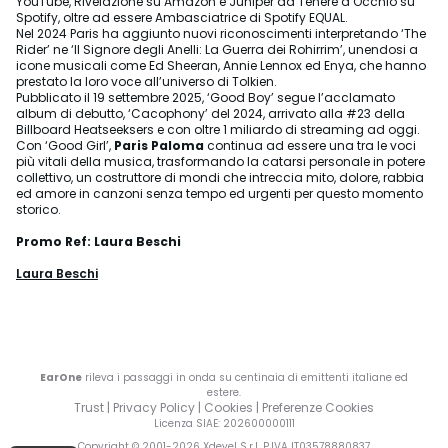
YouTube, Rivelazione su Amazon e Juniper da Tenere d’Occhio su
Spotify, oltre ad essere Ambasciatrice di Spotify EQUAL.
Nel 2024 Paris ha aggiunto nuovi riconoscimenti interpretando ‘The
Rider’ ne ‘Il Signore degli Anelli: La Guerra dei Rohirrim’, unendosi a
icone musicali come Ed Sheeran, Annie Lennox ed Enya, che hanno
prestato la loro voce all’universo di Tolkien.
Pubblicato il 19 settembre 2025, ‘Good Boy’ segue l’acclamato
album di debutto, ‘Cacophony’ del 2024, arrivato alla #23 della
Billboard Heatseeksers e con oltre 1 miliardo di streaming ad oggi.
Con ‘Good Girl’,
Paris Paloma
continua ad essere una tra le voci
più vitali della musica, trasformando la catarsi personale in potere
collettivo, un costruttore di mondi che intreccia mito, dolore, rabbia
ed amore in canzoni senza tempo ed urgenti per questo momento
storico.
Promo Ref: Laura Beschi
Laura Beschi
EarOne
rileva i passaggi in onda su centinaia di emittenti italiane ed
estere.
Trust
|
Privacy Policy
|
Cookies
|
Preferenze Cookies
Licenza SIAE
: 202600000111
Copyright © 2001-
2026
Xdevel S.r.l. P.IVA IT03578880837