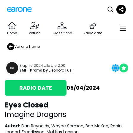
Home
Vetrina
Classifiche
Radio date
Vai alla home
3 aprile 2024 alle ore 2:00
EMI
- Promo by
Eleonora Fusi
RADIO DATE
05/04/2024
Eyes Closed
Imagine Dragons
Autori
:
Dan Reynolds, Wayne Sermon, Ben McKee, Robin
Lennart Fredriksson, Mattias Larsson