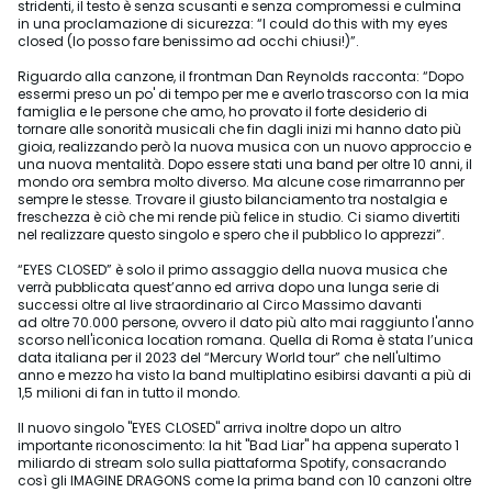
stridenti, il testo è senza scusanti e senza compromessi e culmina
in una proclamazione di sicurezza: “I could do this with my eyes
closed (lo posso fare benissimo ad occhi chiusi!)”.
Riguardo alla canzone, il frontman Dan Reynolds racconta: “Dopo
essermi preso un po' di tempo per me e averlo trascorso con la mia
famiglia e le persone che amo, ho provato il forte desiderio di
tornare alle sonorità musicali che fin dagli inizi mi hanno dato più
gioia, realizzando però la nuova musica con un nuovo approccio e
una nuova mentalità. Dopo essere stati una band per oltre 10 anni, il
mondo ora sembra molto diverso. Ma alcune cose rimarranno per
sempre le stesse. Trovare il giusto bilanciamento tra nostalgia e
freschezza è ciò che mi rende più felice in studio. Ci siamo divertiti
nel realizzare questo singolo e spero che il pubblico lo apprezzi”.
“EYES CLOSED” è solo il primo assaggio della nuova musica che
verrà pubblicata quest’anno ed arriva dopo una lunga serie di
successi oltre al live straordinario al Circo Massimo davanti
ad oltre 70.000 persone, ovvero il dato più alto mai raggiunto l'anno
scorso nell'iconica location romana. Quella di Roma è stata l’unica
data italiana per il 2023 del “Mercury World tour” che nell'ultimo
anno e mezzo ha visto la band multiplatino esibirsi davanti a più di
1,5 milioni di fan in tutto il mondo.
Il nuovo singolo "EYES CLOSED" arriva inoltre dopo un altro
importante riconoscimento: la hit "Bad Liar" ha appena superato 1
miliardo di stream solo sulla piattaforma Spotify, consacrando
così gli IMAGINE DRAGONS come la prima band con 10 canzoni oltre