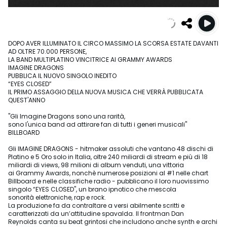
DOPO AVER ILLUMINATO IL CIRCO MASSIMO LA SCORSA ESTATE DAVANTI
AD OLTRE 70.000 PERSONE,
LA BAND MULTIPLATINO VINCITRICE AI GRAMMY AWARDS
IMAGINE DRAGONS
PUBBLICA IL NUOVO SINGOLO INEDITO
“EYES CLOSED”
IL PRIMO ASSAGGIO DELLA NUOVA MUSICA CHE VERRÀ PUBBLICATA
QUEST'ANNO
"Gli Imagine Dragons sono una rarità,
sono l'unica band ad attirare fan di tutti i generi musicali"
BILLBOARD
Gli IMAGINE DRAGONS - hitmaker assoluti che vantano 48 dischi di
Platino e 5 Oro solo in Italia, oltre 240 miliardi di stream e più di 18
miliardi di views, 98 milioni di album venduti, una vittoria
ai Grammy Awards, nonchè numerose posizioni al #1 nelle chart
Billboard e nelle classifiche radio - pubblicano il loro nuovissimo
singolo “EYES CLOSED", un brano ipnotico che mescola
sonorità elettroniche, rap e rock.
La produzione fa da contraltare a versi abilmente scritti e
caratterizzati da un’attitudine spavalda. Il frontman Dan
Reynolds canta su beat grintosi che includono anche synth e archi