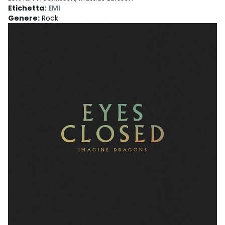
Etichetta
:
EMI
Genere
:
Rock