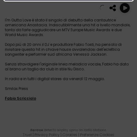
I'm Outta Love è stato il singolo di debutto della cantautrice
americana Anastacia. Indiscutibilmente una hit a livello mondiale,
tanto da farle aggiudicare un MTV Europe Music Awards e due
World Music Awards.
Dopo più di 20 anni il DJ e produttore Fabio Tosti, ha pensato di
rivisitare questa hit in chiave house avvalendosi dell'eclettica
songwriter e performer sud africana Venessa Jackson.
Senza stravolgere l'originale linea melodica vocale, Fabio ha dato
al brano un taglio da club in stile Nu Disco.
In radio e in tutti i digital stores da venerdì 12 maggio.
Smilax Press
Fabio Scricciolo
EarOne
detects airplay spins on radio stations.
Trust
|
Privacy Policy
|
Cookies
|
Preferenze Cookies