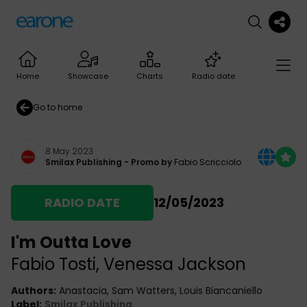
Home
Showcase
Charts
Radio date
Go to home
8 May 2023
Smilax Publishing
- Promo by
Fabio Scricciolo
RADIO DATE
12/05/2023
I'm Outta Love
Fabio Tosti
,
Venessa Jackson
Authors
:
Anastacia, Sam Watters, Louis Biancaniello
Label
:
Smilax Publishing