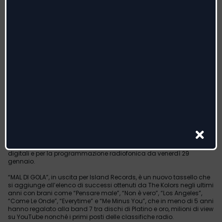
DOPO AVER PORTATO AL SUCCESSO BRANI COME
“PENSARE MALE”, “LOS ANGELES” E “NON È VERO”
CHE INSIEME AI PRECEDENTI HANNO REGALATO ALLA BAND
7 TRA DISCHI D'ORO E PLATINO,
MILIONI DI VIEW E I PRIMI POSTI DELLA CLASSIFICA RADIO
THE KOLORS
DA VENERDI' 29 GENNAIO IN RADIO E IN DIGITALE
IL NUOVO SINGOLO
“MAL DI GOLA”
Continua il viaggio nelle atmosfere degli anni ’80…
I THE KOLORS inaugurano il 2021 con un nuovo singolo inedito dal
titolo “MAL DI GOLA”, brano che sarà disponibile in tutti gli store
digitali e per la programmazione radiofonica da venerdì 29
gennaio.
“MAL DI GOLA”, in uscita per Island Records, è un nuovo tassello che
si aggiunge all’elenco di successi ottenuti da The Kolors negli ultimi
anni con brani come “Pensare male”, “Non è vero”, “Los Angeles”,
“Come Le Onde”, “Everytime” e “Me Minus You”, che in meno di 5 anni
hanno regalato alla band 7 tra dischi di Platino e oro, milioni di view
su YouTube nonché i primi posti delle classifiche radio.