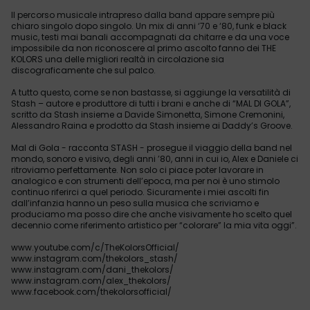
Il percorso musicale intrapreso dalla band appare sempre più
chiaro singolo dopo singolo. Un mix di anni ‘70 e ‘80, funk e black
music, testi mai banali accompagnati da chitarre e da una voce
impossibile da non riconoscere al primo ascolto fanno dei THE
KOLORS una delle migliori realtà in circolazione sia
discograficamente che sul palco.
A tutto questo, come se non bastasse, si aggiunge la versatilità di
Stash – autore e produttore di tutti i brani e anche di “MAL DI GOLA”,
scritto da Stash insieme a Davide Simonetta, Simone Cremonini,
Alessandro Raina e prodotto da Stash insieme ai Daddy’s Groove.
Mal di Gola - racconta STASH - prosegue il viaggio della band nel
mondo, sonoro e visivo, degli anni ’80, anni in cui io, Alex e Daniele ci
ritroviamo perfettamente. Non solo ci piace poter lavorare in
analogico e con strumenti dell’epoca, ma per noi è uno stimolo
continuo riferirci a quel periodo. Sicuramente i miei ascolti fin
dall’infanzia hanno un peso sulla musica che scriviamo e
produciamo ma posso dire che anche visivamente ho scelto quel
decennio come riferimento artistico per “colorare” la mia vita oggi”.
www.youtube.com/c/TheKolorsOfficial/
www.instagram.com/thekolors_stash/
www.instagram.com/dani_thekolors/
www.instagram.com/alex_thekolors/
www.facebook.com/thekolorsofficial/