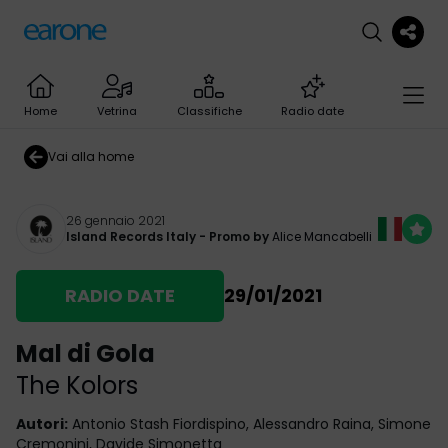
Home
Vetrina
Classifiche
Radio date
Vai alla home
26 gennaio 2021
Island Records Italy
- Promo by
Alice Mancabelli
RADIO DATE
29/01/2021
Mal di Gola
The Kolors
Autori
:
Antonio Stash Fiordispino, Alessandro Raina, Simone
Cremonini, Davide Simonetta