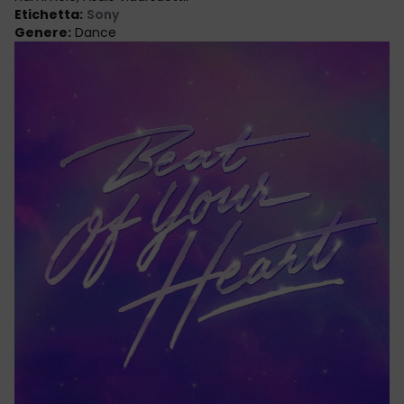
Etichetta
:
Sony
Genere
:
Dance