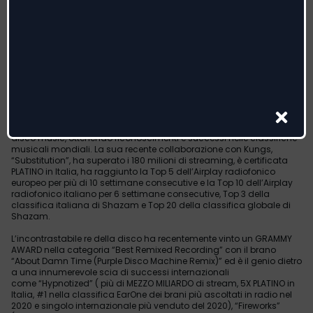
voce magnetica di ÁSDÍS, “Beat Of Your Heart” è un brano energico
e ricco di groove, forti sintetizzatori e melodie accattivanti.
«Ho ricevuto le parti vocali di ÁSDÍS e me ne sono immediatamente
innamorato – racconta Purple Disco Machine – Volevo pubblicare
la traccia come singolo e in seguito l'abbiamo registrata di nuovo
insieme nel mio studio a Dresda, ed è stato veramente fantastico».
“Beat Of Your Heart” segue il precedente singolo "Something On My
Mind", in collaborazione con Duke Dumont e Nothing But Thieves.
Purple Disco Machine è stato in prima linea nella rinascita della
disco music, ottenendo riconoscimenti e successi nelle classifiche
musicali mondiali. La sua recente collaborazione con Kungs,
“Substitution”, ha superato i 180 milioni di streaming, è certificata
PLATINO in Italia, ha raggiunto la Top 5 dell’Airplay radiofonico
europeo per più di 10 settimane consecutive e la Top 10 dell’Airplay
radiofonico italiano per 6 settimane consecutive, Top 3 della
classifica italiana di Shazam e Top 20 della classifica globale di
Shazam.
L’incontrastabile re della disco ha recentemente vinto un GRAMMY
AWARD nella categoria “Best Remixed Recording” con il brano
“About Damn Time (Purple Disco Machine Remix)” ed è il genio dietro
a una innumerevole scia di successi internazionali
come “Hypnotized” ( più di MEZZO MILIARDO di stream, 5X PLATINO in
Italia, #1 nella classifica EarOne dei brani più ascoltati in radio nel
2020 e singolo internazionale più venduto del 2020), “Fireworks”