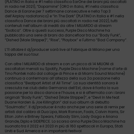
(PLATINO in Italia e #1 nella classifica EarOne dei brani più ascoltati
in radio nel 2021), “Dopamine” (ORO in Italia, #1 nella classifica
Dance di Earone per 7 settimane consecutive e nella Top 3
dell’Airplay radiofonico) e “In The Dark” (PLATINO in Italia e #1 nella
classifica Dance dei brani più ascoltati in radio nel 2022), tutti
contenuti nell’album di inediti da oltre 1 MILIARDO di stream
“Exotica”. Oltre a questi successi, Purple Disco Machine ha
pubblicato una serie di brani da dancefloor tra cui “Body Funk”,
“Dished (Male Stripper)”, “Rise”, “Playbox” e l'ultimo “Bad Company”.
L’11 ottobre il dj/producer sarà live al Fabrique di Milano per una
tappa del suo tour.
Con oltre 1 MILIARDO di stream e con un picco di 14 MILIONI di
ascoltatori mensili su Spotify, Purple Disco Machine (nome d’arte di
Tino Piontek nato dal collage di Prince e di Miami Sound Machine)
continua a confermarsi all’altezza della sua 2a posizione nella
classifica “Beatport Artist of All Time”. La sua identità sonora è
cresciuta nei club della Germania dell’Est, dove è fiorita la sua
passione per la disco dance e l’house, e si è affermata con i brani
originali “Body Funk”, “Dished (Male Stripper)”, e “Devil In Me feat
Duane Harden & Joe Killington” dal suo album di debutto
“Soulmatic”. Il dj/producer è noto anche per una serie di remix per
artisti dal calibro di Dua Lipa, Mark Ronson, Foals, Calvin Harris, Sir
Elton John e Britney Spears, Fatbody Slim, Lady Gaga e Ariana
Grande, Diplo e SIDEPIECE. Lo scorso anno Purple Disco Machine ha
suonato tra il 2022 e il 2023 in più di 160 spettacoli in Europa, Stati
Uniti e Sud America e in importanti festival