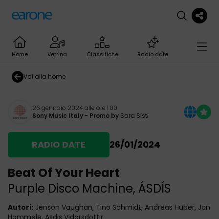
Home
Vetrina
Classifiche
Radio date
Vai alla home
26 gennaio 2024 alle ore 1:00
Sony Music Italy
- Promo by
Sara Sisti
RADIO DATE
26/01/2024
Beat Of Your Heart
Purple Disco Machine
,
ÁSDÍS
Autori
:
Jenson Vaughan, Tino Schmidt, Andreas Huber, Jan
Hammele, Asdis Vidarsdottir