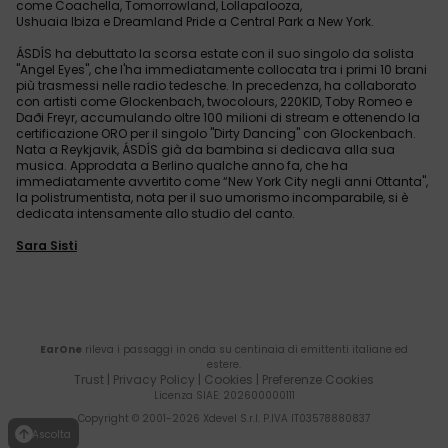
come Coachella, Tomorrowland, Lollapalooza,
Ushuaia Ibiza e Dreamland Pride a Central Park a New York.
ÁSDÍS ha debuttato la scorsa estate con il suo singolo da solista
"Angel Eyes", che l'ha immediatamente collocata tra i primi 10 brani
più trasmessi nelle radio tedesche. In precedenza, ha collaborato
con artisti come Glockenbach, twocolours, 220KID, Toby Romeo e
Daði Freyr, accumulando oltre 100 milioni di stream e ottenendo la
certificazione ORO per il singolo "Dirty Dancing" con Glockenbach.
Nata a Reykjavik, ÁSDÍS già da bambina si dedicava alla sua
musica. Approdata a Berlino qualche anno fa, che ha
immediatamente avvertito come “New York City negli anni Ottanta",
la polistrumentista, nota per il suo umorismo incomparabile, si è
dedicata intensamente allo studio del canto.
Sara Sisti
EarOne
rileva i passaggi in onda su centinaia di emittenti italiane ed
estere.
Trust
|
Privacy Policy
|
Cookies
|
Preferenze Cookies
Licenza SIAE
: 202600000111
Copyright © 2001-
2026
Xdevel S.r.l. P.IVA IT03578880837
Ascolta