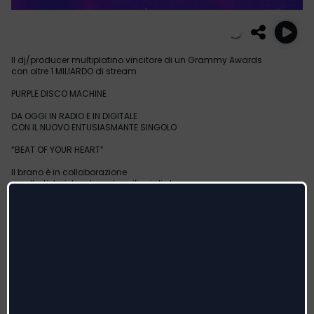
Il dj/producer multiplatino vincitore di un Grammy Awards
con oltre 1 MILIARDO di stream
PURPLE DISCO MACHINE
DA OGGI IN RADIO E IN DIGITALE
CON IL NUOVO ENTUSIASMANTE SINGOLO
“BEAT OF YOUR HEART”
Il brano è in collaborazione
con l’artista islandese da milioni di stream
ÁSDÍS
IL 12 OTTOBRE LIVE AL FABRIQUE DI MILANO!
Da oggi, venerdì 26 gennaio, è disponibile in digitale ed entra in
rotazione radiofonica “BEAT OF YOUR HEART”, il nuovo singolo del
dj/producer multiplatino e vincitore di un Grammy Award PURPLE
DISCO MACHINE in collaborazione con l’artista islandese da milioni
di stream ÁSDÍS.
Unendo il tipico sound disco di Purple Disco Machine insieme alla