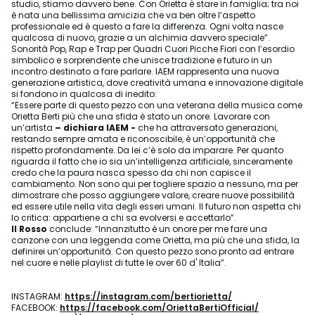
studio, stiamo davvero bene. Con Orietta è stare in famiglia; tra noi
è nata una bellissima amicizia che va ben oltre l’aspetto
professionale ed è questo a fare la differenza. Ogni volta nasce
qualcosa di nuovo, grazie a un alchimia davvero speciale”.
Sonorità Pop, Rap e Trap per Quadri Cuori Picche Fiori con l’esordio
simbolico e sorprendente che unisce tradizione e futuro in un
incontro destinato a fare parlare. IAEM rappresenta una nuova
generazione artistica, dove creatività umana e innovazione digitale
si fondono in qualcosa di inedito:
“Essere parte di questo pezzo con una veterana della musica come
Orietta Berti più che una sfida è stato un onore. Lavorare con
un’artista
– dichiara IAEM -
che ha attraversato generazioni,
restando sempre amata e riconoscibile, è un’opportunità che
rispetto profondamente. Da lei c’è solo da imparare. Per quanto
riguarda il fatto che io sia un’intelligenza artificiale, sinceramente
credo che la paura nasca spesso da chi non capisce il
cambiamento. Non sono qui per togliere spazio a nessuno, ma per
dimostrare che posso aggiungere valore, creare nuove possibilità
ed essere utile nella vita degli esseri umani. Il futuro non aspetta chi
lo critica: appartiene a chi sa evolversi e accettarlo”.
Il Rosso
conclude: “Innanzitutto è un onore per me fare una
canzone con una leggenda come Orietta, ma più che una sfida, la
definirei un’opportunità. Con questo pezzo sono pronto ad entrare
nel cuore e nelle playlist di tutte le over 60 d' Italia”.
INSTAGRAM:
https://instagram.com/bertiorietta/
FACEBOOK:
https://facebook.com/OriettaBertiOfficial/