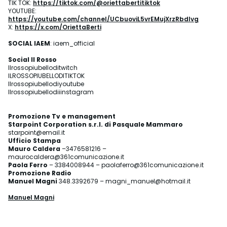
TIK TOK:
https://tiktok.com/@oriettabertitiktok
YOUTUBE:
https://youtube.com/channel/UCbuoviL5vrEMujXrzRbdIvg
X:
https://x.com/OriettaBerti
SOCIAL IAEM
: iaem_official
Social Il Rosso
Ilrossopiubelloditwitch
ILROSSOPIUBELLODITIKTOK
Ilrossopiubellodiyoutube
Ilrossopiubellodiiinstagram
Promozione Tv e management
Starpoint Corporation
s.r.l. di Pasquale Mammaro
starpoint@email.it
Ufficio Stampa
Mauro Caldera
–3476581216 –
maurocaldera@361comunicazione.it
Paola Ferro
– 3384008944 – paolaferro@361comunicazione.it
Promozione Radio
Manuel Magni
348.3392679 – magni_manuel@hotmail.it
Manuel Magni