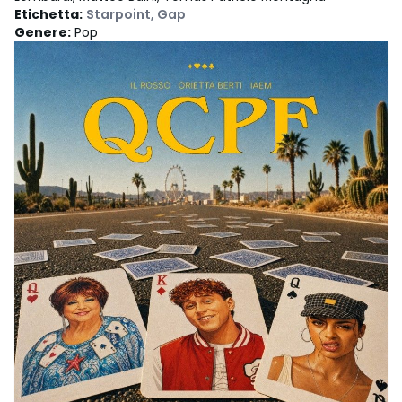
Etichetta
:
Starpoint
,
Gap
Genere
:
Pop