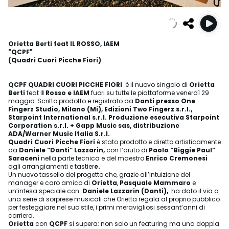
Orietta Berti feat IL ROSSO, IAEM
"QCPF"
(Quadri Cuori Picche Fiori)
QCPF QUADRI CUORI PICCHE FIORI
è il nuovo singolo di
Orietta
Berti
feat I
l Rosso e IAEM
fuori su tutte le piattaforme venerdì 29
maggio. Scritto prodotto e registrato da
Danti presso One
Fingerz Studio, Milano (Mi),
Edizioni Two Fingerz s.r.l.,
Starpoint International s.r.l. Produzione esecutiva Starpoint
Corporation s.r.l. + Gapp Music sas, distribuzione
ADA/Warner Music Italia S.r.l.
Quadri Cuori Picche Fiori
è stato prodotto e diretto artisticamente
da
Daniele “Danti” Lazzarin,
con l’aiuto di
Paolo “Biggie Paul”
Saraceni
nella parte tecnica e del maestro
Enrico Cremonesi
agli arrangiamenti e tastier
e.
Un nuovo tassello del progetto che, grazie all’intuizione del
manager e caro amico di
Orietta
,
Pasquale Mammaro
e
un’intesa speciale con
Daniele Lazzarin (Danti),
ha dato il via a
una serie di sorprese musicali che Orietta regala al proprio pubblico
per festeggiare nel suo stile, i primi meravigliosi sessant’anni di
carriera.
Orietta
con
QCPF
si supera: non solo un featuring ma una doppia