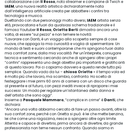
collaborazione con
Il Rosso
, noto streamer e campione di Twich e
IAEM
, una nuova realtà artistica dichiaratamente nata
dall’intelligenza artificiale creata per abbattere i confini tra
tecnologia e musica.
Duettando con due personaggi molto diversi,
IAEM
artista senza
età, provocatoria e fuori da qualsiasi schema tradizionale e il
famoso Youtuber
Il Rosso
,
Orietta Berti
dimostra ancora una
volta, di essere “sul pezzo” e non temere le novità:
“Lavorare con Danti, è un viaggio alla scoperta sempre di cose
nuove, che appaga la mia curiosità e voglia di sperimentare. Un
mondo di testi e suoni contemporanei che mi spingono fuori dalla
mia comfort zone, dalla mia vocalità. Per un'interprete, coniugare
tecnica e sentimento cercando anche di spingersi oltre i propri
“confini” rappresenta uno degli obiettivi più importanti e gratificanti
di questo lavoro. Poi ci capiamo davvero e questo rende tutto più
semplice. Quando vado da lui –
chiosa Orietta -
il tempo vola ed
è molto più che lavoro, ma scambio, confronto. Ho scelto di
festeggiare i miei primi 60 anni di carriera con un disco che guarda
al presente e al futuro, con pezzi inediti invece di riproporre i miei
successi. Un modo per regalare un’istantanea della donna e
dell’artista che sono oggi”.
Insieme a
Pasquale Mammaro
, “complice in crime” è
Danti
, che
dichiara:
“Ancora una volta abbiamo cercato di fare un passo avanti, oltre la
sua confort zone, perché con Orietta si può: è lei che mette benzina,
lei che come una ragazzina, riesce a spingersi oltre ogni limite.
Attenta e capace di divertirsi, prima ancora di divertire, da grande
professionista non teme nessun confronto. Quando siamo in