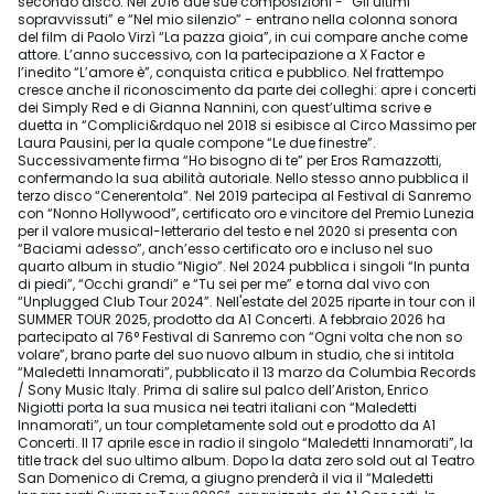
secondo disco. Nel 2016 due sue composizioni - “Gli ultimi
sopravvissuti” e “Nel mio silenzio” - entrano nella colonna sonora
del film di Paolo Virzì “La pazza gioia”, in cui compare anche come
attore. L’anno successivo, con la partecipazione a X Factor e
l’inedito “L’amore è”, conquista critica e pubblico. Nel frattempo
cresce anche il riconoscimento da parte dei colleghi: apre i concerti
dei Simply Red e di Gianna Nannini, con quest’ultima scrive e
duetta in “Complici&rdquo nel 2018 si esibisce al Circo Massimo per
Laura Pausini, per la quale compone “Le due finestre”.
Successivamente firma “Ho bisogno di te” per Eros Ramazzotti,
confermando la sua abilità autoriale. Nello stesso anno pubblica il
terzo disco “Cenerentola”. Nel 2019 partecipa al Festival di Sanremo
con “Nonno Hollywood”, certificato oro e vincitore del Premio Lunezia
per il valore musical-letterario del testo e nel 2020 si presenta con
“Baciami adesso”, anch’esso certificato oro e incluso nel suo
quarto album in studio “Nigio”. Nel 2024 pubblica i singoli “In punta
di piedi”, “Occhi grandi” e “Tu sei per me” e torna dal vivo con
“Unplugged Club Tour 2024”. Nell'estate del 2025 riparte in tour con il
SUMMER TOUR 2025, prodotto da A1 Concerti. A febbraio 2026 ha
partecipato al 76° Festival di Sanremo con “Ogni volta che non so
volare”, brano parte del suo nuovo album in studio, che si intitola
“Maledetti Innamorati”, pubblicato il 13 marzo da Columbia Records
/ Sony Music Italy. Prima di salire sul palco dell’Ariston, Enrico
Nigiotti porta la sua musica nei teatri italiani con “Maledetti
Innamorati”, un tour completamente sold out e prodotto da A1
Concerti. Il 17 aprile esce in radio il singolo “Maledetti Innamorati”, la
title track del suo ultimo album. Dopo la data zero sold out al Teatro
San Domenico di Crema, a giugno prenderà il via il “Maledetti