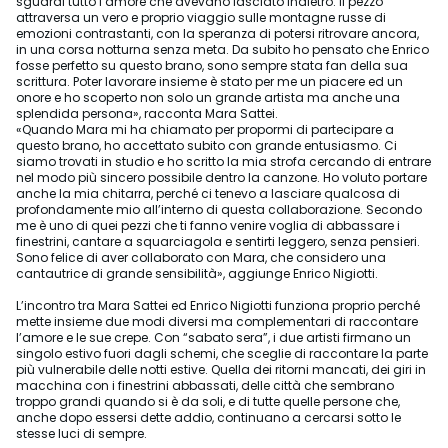
sguardi tutto l’amore che avevano lasciato indietro. Il pezzo
attraversa un vero e proprio viaggio sulle montagne russe di
emozioni contrastanti, con la speranza di potersi ritrovare ancora,
in una corsa notturna senza meta. Da subito ho pensato che Enrico
fosse perfetto su questo brano, sono sempre stata fan della sua
scrittura. Poter lavorare insieme è stato per me un piacere ed un
onore e ho scoperto non solo un grande artista ma anche una
splendida persona», racconta Mara Sattei.
«Quando Mara mi ha chiamato per propormi di partecipare a
questo brano, ho accettato subito con grande entusiasmo. Ci
siamo trovati in studio e ho scritto la mia strofa cercando di entrare
nel modo più sincero possibile dentro la canzone. Ho voluto portare
anche la mia chitarra, perché ci tenevo a lasciare qualcosa di
profondamente mio all’interno di questa collaborazione. Secondo
me è uno di quei pezzi che ti fanno venire voglia di abbassare i
finestrini, cantare a squarciagola e sentirti leggero, senza pensieri.
Sono felice di aver collaborato con Mara, che considero una
cantautrice di grande sensibilità», aggiunge Enrico Nigiotti.
L’incontro tra Mara Sattei ed Enrico Nigiotti funziona proprio perché
mette insieme due modi diversi ma complementari di raccontare
l’amore e le sue crepe. Con “sabato sera”, i due artisti firmano un
singolo estivo fuori dagli schemi, che sceglie di raccontare la parte
più vulnerabile delle notti estive. Quella dei ritorni mancati, dei giri in
macchina con i finestrini abbassati, delle città che sembrano
troppo grandi quando si è da soli, e di tutte quelle persone che,
anche dopo essersi dette addio, continuano a cercarsi sotto le
stesse luci di sempre.