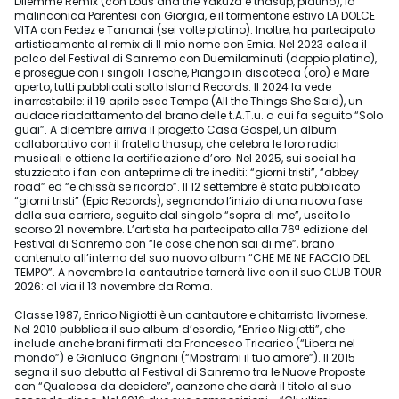
Dilemme Remix (con Lous and the Yakuza e thasup, platino), la
malinconica Parentesi con Giorgia, e il tormentone estivo LA DOLCE
VITA con Fedez e Tananai (sei volte platino). Inoltre, ha partecipato
artisticamente al remix di Il mio nome con Ernia. Nel 2023 calca il
palco del Festival di Sanremo con Duemilaminuti (doppio platino),
e prosegue con i singoli Tasche, Piango in discoteca (oro) e Mare
aperto, tutti pubblicati sotto Island Records. Il 2024 la vede
inarrestabile: il 19 aprile esce Tempo (All the Things She Said), un
audace riadattamento del brano delle t.A.T.u. a cui fa seguito “Solo
guai”. A dicembre arriva il progetto Casa Gospel, un album
collaborativo con il fratello thasup, che celebra le loro radici
musicali e ottiene la certificazione d’oro. Nel 2025, sui social ha
stuzzicato i fan con anteprime di tre inediti: “giorni tristi”, “abbey
road” ed “e chissà se ricordo”. Il 12 settembre è stato pubblicato
“giorni tristi” (Epic Records), segnando l’inizio di una nuova fase
della sua carriera, seguito dal singolo “sopra di me”, uscito lo
scorso 21 novembre. L’artista ha partecipato alla 76ª edizione del
Festival di Sanremo con “le cose che non sai di me”, brano
contenuto all’interno del suo nuovo album “CHE ME NE FACCIO DEL
TEMPO”. A novembre la cantautrice tornerà live con il suo CLUB TOUR
2026: al via il 13 novembre da Roma.
Classe 1987, Enrico Nigiotti è un cantautore e chitarrista livornese.
Nel 2010 pubblica il suo album d’esordio, “Enrico Nigiotti”, che
include anche brani firmati da Francesco Tricarico (“Libera nel
mondo”) e Gianluca Grignani (“Mostrami il tuo amore”). Il 2015
segna il suo debutto al Festival di Sanremo tra le Nuove Proposte
con “Qualcosa da decidere”, canzone che darà il titolo al suo