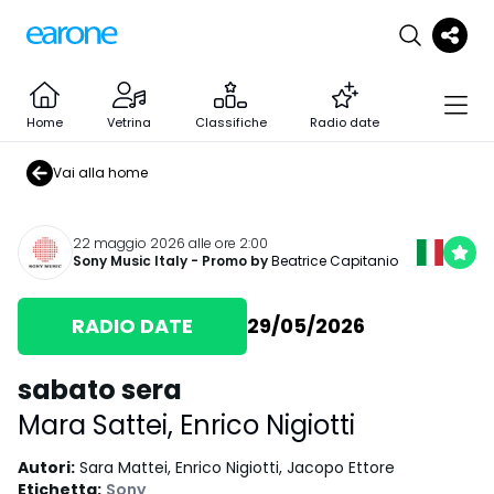
Home
Vetrina
Classifiche
Radio date
Vai alla home
22 maggio 2026 alle ore 2:00
Sony Music Italy
- Promo by
Beatrice Capitanio
RADIO DATE
29/05/2026
sabato sera
Mara Sattei
,
Enrico Nigiotti
Autori
:
Sara Mattei, Enrico Nigiotti, Jacopo Ettore
Etichetta
:
Sony