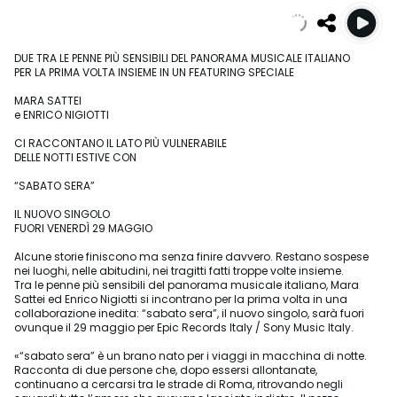
DUE TRA LE PENNE PIÙ SENSIBILI DEL PANORAMA MUSICALE ITALIANO
PER LA PRIMA VOLTA INSIEME IN UN FEATURING SPECIALE
MARA SATTEI
e ENRICO NIGIOTTI
CI RACCONTANO IL LATO PIÙ VULNERABILE
DELLE NOTTI ESTIVE CON
“SABATO SERA”
IL NUOVO SINGOLO
FUORI VENERDÌ 29 MAGGIO
Alcune storie finiscono ma senza finire davvero. Restano sospese
nei luoghi, nelle abitudini, nei tragitti fatti troppe volte insieme.
Tra le penne più sensibili del panorama musicale italiano, Mara
Sattei ed Enrico Nigiotti si incontrano per la prima volta in una
collaborazione inedita: “sabato sera”, il nuovo singolo, sarà fuori
ovunque il 29 maggio per Epic Records Italy / Sony Music Italy.
«“sabato sera” è un brano nato per i viaggi in macchina di notte.
Racconta di due persone che, dopo essersi allontanate,
continuano a cercarsi tra le strade di Roma, ritrovando negli