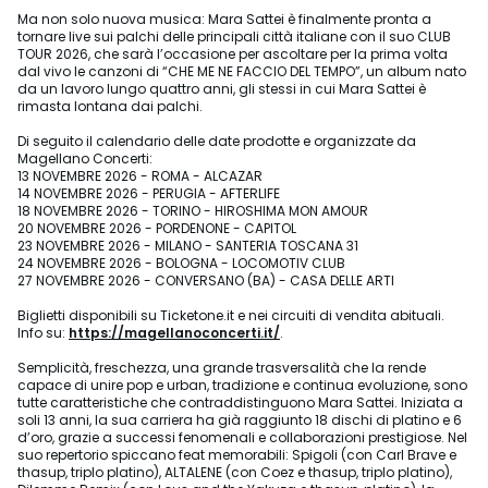
Ma non solo nuova musica: Mara Sattei è finalmente pronta a
tornare live sui palchi delle principali città italiane con il suo CLUB
TOUR 2026, che sarà l’occasione per ascoltare per la prima volta
dal vivo le canzoni di “CHE ME NE FACCIO DEL TEMPO”, un album nato
da un lavoro lungo quattro anni, gli stessi in cui Mara Sattei è
rimasta lontana dai palchi.
Di seguito il calendario delle date prodotte e organizzate da
Magellano Concerti:
13 NOVEMBRE 2026 - ROMA - ALCAZAR
14 NOVEMBRE 2026 - PERUGIA - AFTERLIFE
18 NOVEMBRE 2026 - TORINO - HIROSHIMA MON AMOUR
20 NOVEMBRE 2026 - PORDENONE - CAPITOL
23 NOVEMBRE 2026 - MILANO - SANTERIA TOSCANA 31
24 NOVEMBRE 2026 - BOLOGNA - LOCOMOTIV CLUB
27 NOVEMBRE 2026 - CONVERSANO (BA) - CASA DELLE ARTI
Biglietti disponibili su Ticketone.it e nei circuiti di vendita abituali.
Info su:
https://magellanoconcerti.it/
.
Semplicità, freschezza, una grande trasversalità che la rende
capace di unire pop e urban, tradizione e continua evoluzione, sono
tutte caratteristiche che contraddistinguono Mara Sattei. Iniziata a
soli 13 anni, la sua carriera ha già raggiunto 18 dischi di platino e 6
d’oro, grazie a successi fenomenali e collaborazioni prestigiose. Nel
suo repertorio spiccano feat memorabili: Spigoli (con Carl Brave e
thasup, triplo platino), ALTALENE (con Coez e thasup, triplo platino),