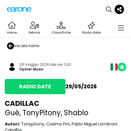
Home
Vetrina
Classifiche
Radio date
Vai alla home
28 maggio 2026 alle ore 2:00
Oyster Music
RADIO DATE
29/05/2026
CADILLAC
Guè
,
TonyPitony
,
Shablo
Autori
:
Tonypitony, Cosimo Fini, Pablo Miguel Lombroni
Capalbo