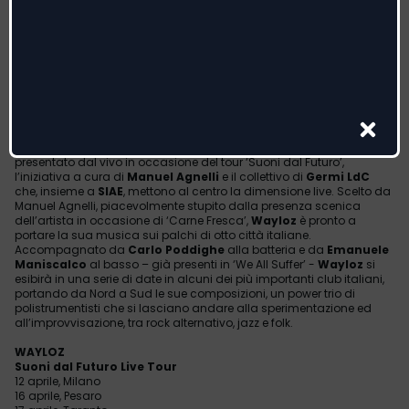
italiano-nigeriano Osasmuede Aigbe (Oz), prosegue il suo percorso
artistico con ‘
Menhir’
, il primo singolo tratto dal disco in arrivo nei
prossimi mesi. Scritto ed arrangiato da
Wayloz
, il brano attinge a
un’estetica rock e desertica, con uno sguardo ad elementi melodici
medio-orientali. ‘
Menhir’
un termine utilizzato per indicare i massi
megalitici preistorici innalzati dai popoli antichi per motivi religiosi o
spesso sconosciuti. Il singolo racconta il desiderio e la volontà
irremovibile, permanente e costante che, proprio come un Menhir,
sopravvive al passare del tempo.
Il singolo, su tutte le piattaforme digitali da
venerdì 10 aprile
, verrà
presentato dal vivo in occasione del tour ‘Suoni dal Futuro’,
l’iniziativa a cura di
Manuel Agnelli
e il collettivo di
Germi LdC
che, insieme a
SIAE
, mettono al centro la dimensione live. Scelto da
Manuel Agnelli, piacevolmente stupito dalla presenza scenica
dell’artista in occasione di ‘Carne Fresca’,
Wayloz
è pronto a
portare la sua musica sui palchi di otto città italiane.
Accompagnato da
Carlo Poddighe
alla batteria e da
Emanuele
Maniscalco
al basso – già presenti in ‘We All Suffer’ -
Wayloz
si
esibirà in una serie di date in alcuni dei più importanti club italiani,
portando da Nord a Sud le sue composizioni, un power trio di
polistrumentisti che si lasciano andare alla sperimentazione ed
all’improvvisazione, tra rock alternativo, jazz e folk.
WAYLOZ
Suoni dal Futuro Live Tour
12 aprile, Milano
16 aprile, Pesaro