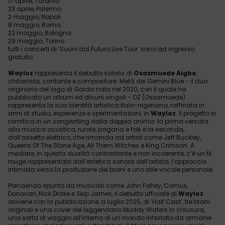
17 aprile, Taranto
23 aprile, Palermo
2 maggio, Napoli
8 maggio, Roma
22 maggio, Bologna
29 maggio, Torino
tutti i concerti di ‘Suoni dal Futuro Live Tour’ sono ad ingresso
gratuito
Wayloz
rappresenta il debutto solista di
Osasmuede Aigbe
,
chitarrista, cantante e compositore. Metà dei Gemini Blue - il duo
originario del lago di Garda nato nel 2020, con il quale ha
pubblicato un album ed alcuni singoli - OZ (Osasmuede)
rappresenta la sua identità artistica italo-nigeriana, raffinata in
anni di studio, esperienze e sperimentazioni, in
Wayloz
. Il progetto si
ramifica in un songwriting dalla doppia anima: la prima versata
alla musica acustica, rurale, pagana e folk e la seconda,
dall’assetto elettrico, che rimanda ad artisti come Jeff Buckley,
Queens Of The Stone Age, All Them Witches e King Crimson. A
mediare, in questa dualità contrastante e non incoerente, c’è un fil
rouge rappresentato dall’estetica sonora dell’artista, l’approccio
intimista verso la produzione dei brani e uno stile vocale personale.
Prendendo spunto da musicisti come John Fahey, Comus,
Donovan, Nick Drake e Skip James, il debutto ufficiale di
Wayloz
avviene con la pubblicazione, a luglio 2025, di ‘Half Cast’, tre brani
originali e una cover del leggendario Muddy Waters in chiusura,
una sorta di viaggio all’interno di un mondo infestato da armonie