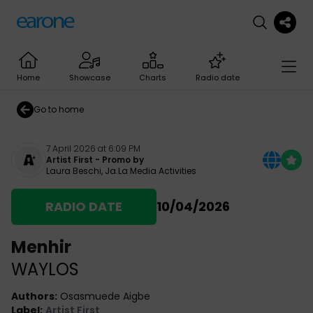
Home
Showcase
Charts
Radio date
Go to home
7 April 2026 at 6:09 PM
Artist First
- Promo by
Laura Beschi
,
Ja.La Media Activities
RADIO DATE
10/04/2026
Menhir
WAYLOS
Authors
:
Osasmuede Aigbe
Label
:
Artist First