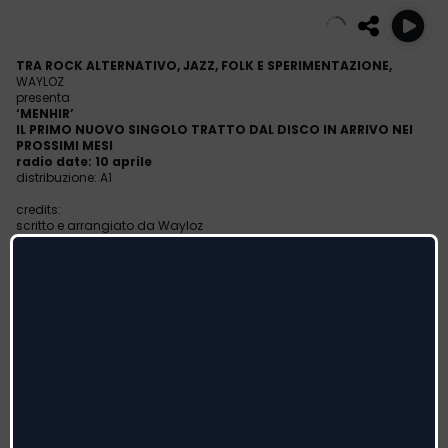
TRA ROCK ALTERNATIVO, JAZZ, FOLK E SPERIMENTAZIONE,
WAYLOZ
presenta
‘MENHIR’
IL PRIMO NUOVO SINGOLO TRATTO DAL DISCO IN ARRIVO NEI
PROSSIMI MESI
radio date: 10 aprile
distribuzione: A1
credits:
scritto e arrangiato da Wayloz
registrato al Poddighe Studio (BS)
Wayloz: chitarre, voce, flauto
Carlo Poddighe: batteria, percussioni, seconde voci
Emanuele Maniscalco: basso, seconde voci
IN TOUR CON MANISCALCO E CARLO PODDIGHE PER
‘SUONI DAL FUTURO’,
IL PROGETTO LIVE ITINERANTE IDEATO DA MANUEL AGNELLI,
GERMI E SIAE
Dopo aver presentato il debutto solista con l’ep ‘Half Cast’,
dall’anima acustica, seguito da ‘We All Suffer’, con cui ha mostrato
un lato elettrico e sperimentale,
Wayloz
, il cantante e compositore