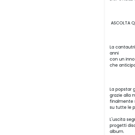
ASCOLTA Q
La cantautr
anni
con un inno
che anticipa
La popstar g
grazie alla 
finalmente s
su tutte le 
L'uscita seg
progetti dis
album.