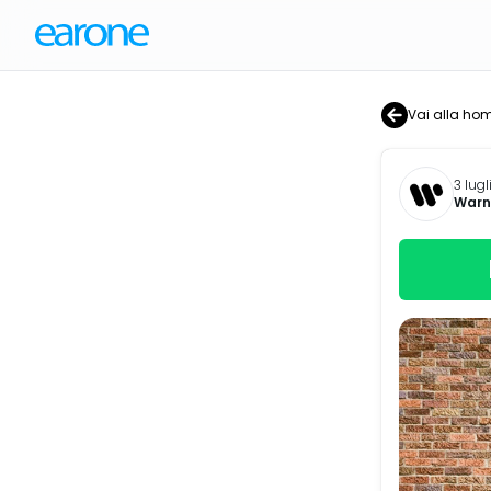
Vai alla ho
3 lugl
Warne