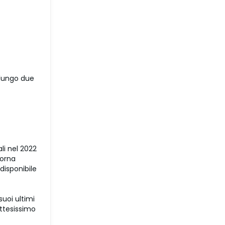
 lungo due
li nel 2022
torna
disponibile
suoi ultimi
attesissimo