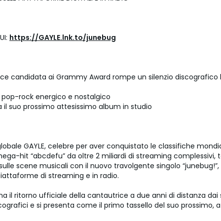
UI:
https://GAYLE.lnk.to/junebug
ice candidata ai Grammy Award rompe un silenzio discografico
 pop-rock energico e nostalgico
 il suo prossimo attesissimo album in studio
lobale GAYLE, celebre per aver conquistato le classifiche mondia
mega-hit “abcdefu” da oltre 2 miliardi di streaming complessivi, 
ulle scene musicali con il nuovo travolgente singolo “junebug!”, 
piattaforme di streaming e in radio.
na il ritorno ufficiale della cantautrice a due anni di distanza dai 
cografici e si presenta come il primo tassello del suo prossimo, 