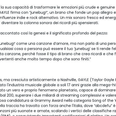
la sua capacità di trasformare le emozioni più crude e genuine i
 GAYLE firma con “junebug!”, un brano che fonde un pop allegro 
nfluenze indie e rock alternativo. Un mix sonoro fresco ed energ
diventare la colonna sonora dei ricordi più spensierati.
 raccontato così la genesi e il significato profondo del pezzo:
 ‘junebug!’ come una canzone d’amore, ma non parla di una perso
lsiasi cosa o persona può essere il tuo ‘junebug’ se ti rende fel
ta canzone, perché fosse il tipo di brano che crea ricordi e che f
ertenti anche molto tempo dopo che sono finiti.”
as, ma cresciuta artisticamente a Nashville, GAYLE (Taylor Gayle
to l'industria musicale globale a soli 17 anni grazie alla mega-hi
tato un vero e proprio fenomeno planetario, capace di dominare l
obal 200, superare i due miliardi di streaming complessivi e valere 
iosa candidatura ai Grammy Award nella categoria Song of the Ye
la traccia ha travolto con forza anche l'Italia, dove “abcdefu” 
nzoni più suonate e amate, scalando i vertici delle classifiche r