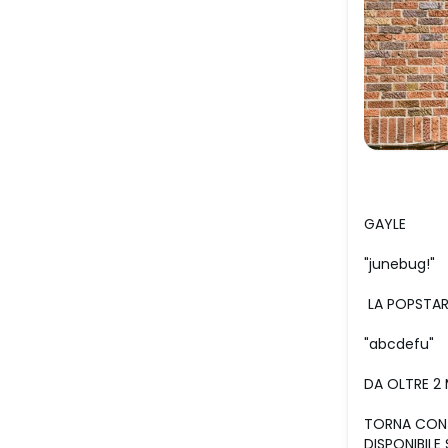
GAYLE
"junebug!"
LA POPSTAR
"abcdefu"
DA OLTRE 2 
TORNA CON
DISPONIBILE