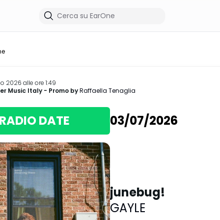
me
io 2026 alle ore 1:49
r Music Italy
- Promo by
Raffaella Tenaglia
RADIO DATE
03/07/2026
junebug!
GAYLE