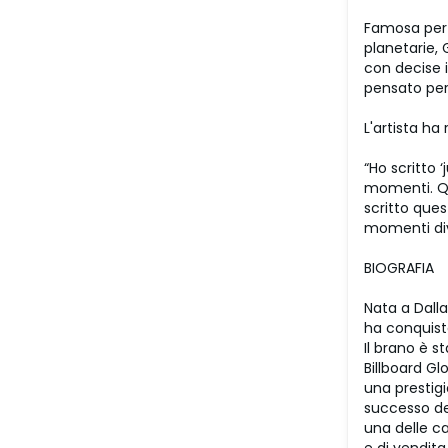
Famosa per 
planetarie,
con decise i
pensato per 
L'artista ha
“Ho scritto
momenti. Qua
scritto ques
momenti div
BIOGRAFIA
Nata a Dall
ha conquista
Il brano è s
Billboard Gl
una prestig
successo del
una delle ca