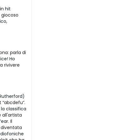
n hit
e giocoso
ico,
na: parla di
ice! Ho
a rivivere
 Rutherford)
t “abcdefu”.
a classifica
all'artista
ar. Il
è diventata
adiofoniche