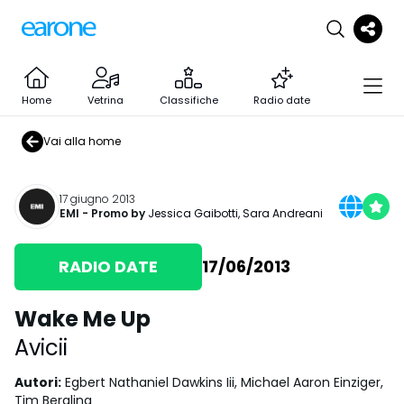
Home
Vetrina
Classifiche
Radio date
Vai alla home
17 giugno 2013
EMI
- Promo by
Jessica Gaibotti
,
Sara Andreani
RADIO DATE
17/06/2013
Wake Me Up
Avicii
Autori
:
Egbert Nathaniel Dawkins Iii, Michael Aaron Einziger,
Tim Bergling