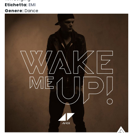
Etichetta
:
EMI
Genere
:
Dance