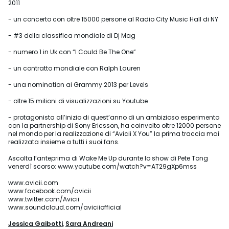
2011
- un concerto con oltre 15000 persone al Radio City Music Hall di NY
- #3 della classifica mondiale di Dj Mag
- numero 1 in Uk con “I Could Be The One”
- un contratto mondiale con Ralph Lauren
- una nomination ai Grammy 2013 per Levels
- oltre 15 milioni di visualizzazioni su Youtube
- protagonista all’inizio di quest’anno di un ambizioso esperimento
con la partnership di Sony Ericsson, ha coinvolto oltre 12000 persone
nel mondo per la realizzazione di “Avicii X You” la prima traccia mai
realizzata insieme a tutti i suoi fans.
Ascolta l’anteprima di Wake Me Up durante lo show di Pete Tong
venerdì scorso: www.youtube.com/watch?v=AT29gXp6mss
www.avicii.com
www.facebook.com/avicii
www.twitter.com/Avicii
www.soundcloud.com/aviciiofficial
Jessica Gaibotti
,
Sara Andreani