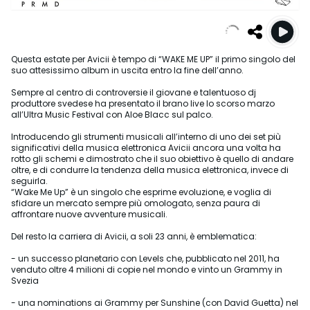
Questa estate per Avicii è tempo di “WAKE ME UP” il primo singolo del
suo attesissimo album in uscita entro la fine dell’anno.
Sempre al centro di controversie il giovane e talentuoso dj
produttore svedese ha presentato il brano live lo scorso marzo
all’Ultra Music Festival con Aloe Blacc sul palco.
Introducendo gli strumenti musicali all’interno di uno dei set più
significativi della musica elettronica Avicii ancora una volta ha
rotto gli schemi e dimostrato che il suo obiettivo è quello di andare
oltre, e di condurre la tendenza della musica elettronica, invece di
seguirla.
“Wake Me Up” è un singolo che esprime evoluzione, e voglia di
sfidare un mercato sempre più omologato, senza paura di
affrontare nuove avventure musicali.
Del resto la carriera di Avicii, a soli 23 anni, è emblematica:
- un successo planetario con Levels che, pubblicato nel 2011, ha
venduto oltre 4 milioni di copie nel mondo e vinto un Grammy in
Svezia
- una nominations ai Grammy per Sunshine (con David Guetta) nel