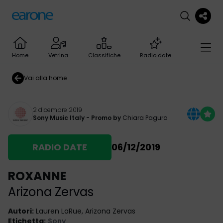
Home
Vetrina
Classifiche
Radio date
Vai alla home
2 dicembre 2019
Sony Music Italy
- Promo by
Chiara Pagura
RADIO DATE
06/12/2019
ROXANNE
Arizona Zervas
Autori
:
Lauren LaRue, Arizona Zervas
Etichetta
:
Sony