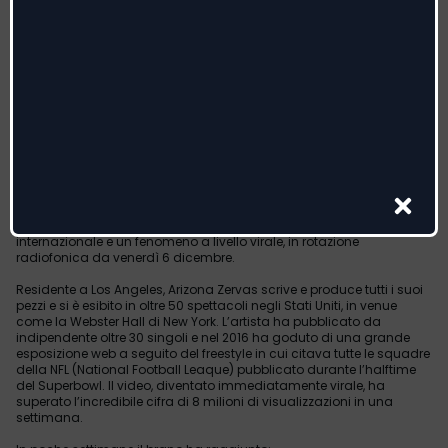
Sta conquistando il vertice delle classifiche globali
ARIZONA ZERVAS
“ROXANNE”
in radio da venerdì 6 dicembre
Nuova firma di Columbia Records, il cantautore e artista Alt/Hip hop
Arizona Zervas sta conquistando il vertice delle classifiche di tutto il
mondo con il singolo “ROXANNE”, già diventato una hit
internazionale e un fenomeno a livello virale, in rotazione
radiofonica da venerdì 6 dicembre.
Residente a Los Angeles, Arizona Zervas scrive e produce tutti i suoi
pezzi e si è esibito in oltre 50 spettacoli negli Stati Uniti, in venue
come la Webster Hall di New York. L’artista ha pubblicato da
indipendente oltre 30 singoli e nel 2016 ha goduto di una grande
esposizione web a seguito del freestyle in cui citava tutte le squadre
della NFL (National Football Leaque) pubblicato durante l’halftime
del Superbowl. Il video, diventato immediatamente virale, ha
superato l’incredibile cifra di 8 milioni di visualizzazioni in una
settimana.