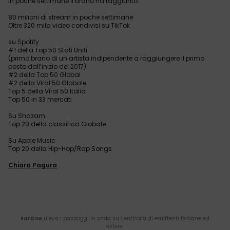
In poche settimane il brano ha raggiunto:
80 milioni di stream in poche settimane
Oltre 320 mila video condivisi su TikTok
su Spotify
#1 della Top 50 Stati Uniti
(primo brano di un artista indipendente a raggiungere il primo
posto dall’inizio del 2017)
#2 della Top 50 Global
#2 della Viral 50 Globale
Top 5 della Viral 50 Italia
Top 50 in 33 mercati
Su Shazam
Top 20 della classifica Globale
Su Apple Music
Top 20 della Hip-Hop/Rap Songs
Chiara Pagura
EarOne
rileva i passaggi in onda su centinaia di emittenti italiane ed
estere.