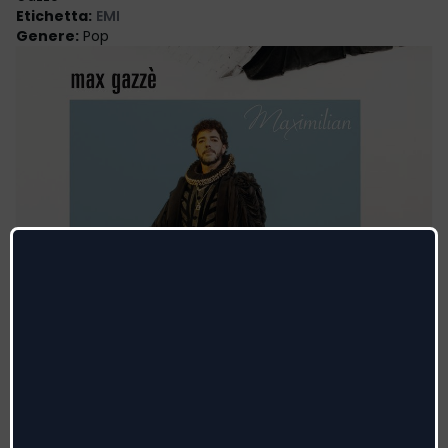
Etichetta
:
EMI
Genere
:
Pop