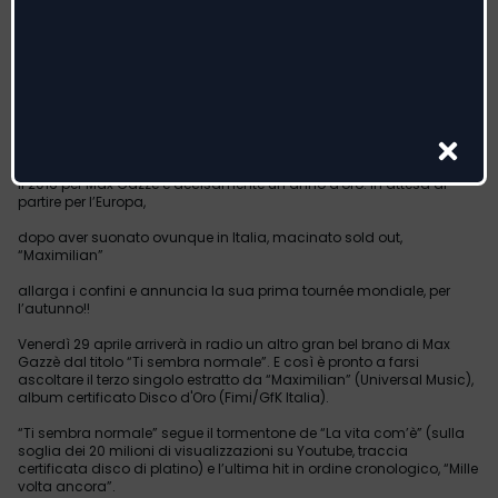
MAX GAZZE'
ARRIVA IN RADIO “TI SEMBRA NORMALE”
TERZO ESTRATTO DALL’ALBUM “MAXIMILIAN”
DA VENERDI 29 APRILE
Il 2016 per Max Gazzè è decisamente un anno d'oro. In attesa di
partire per l’Europa,
dopo aver suonato ovunque in Italia, macinato sold out,
“Maximilian”
allarga i confini e annuncia la sua prima tournée mondiale, per
l’autunno!!
Venerdì 29 aprile arriverà in radio un altro gran bel brano di Max
Gazzè dal titolo “Ti sembra normale”. E così è pronto a farsi
ascoltare il terzo singolo estratto da “Maximilian” (Universal Music),
album certificato Disco d'Oro (Fimi/GfK Italia).
“Ti sembra normale” segue il tormentone de “La vita com’è” (sulla
soglia dei 20 milioni di visualizzazioni su Youtube, traccia
certificata disco di platino) e l’ultima hit in ordine cronologico, “Mille
volta ancora”.