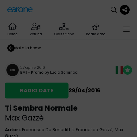
Home
Vetrina
Classifiche
Radio date
Vai alla home
27 aprile 2016
EMI
- Promo by
Lucio Schirripa
RADIO DATE
29/04/2016
Ti Sembra Normale
Max Gazzè
Autori
:
Francesco De Benedittis, Francesco Gazzè, Max
Gazzè