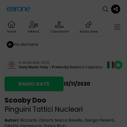
Home
Vetrina
Classifiche
Radio date
Vai alla home
9 novembre 2020
Sony Music Italy
- Promo by
Beatrice Capitanio
RADIO DATE
13/11/2020
Scooby Doo
Pinguini Tattici Nucleari
Autori
:
Riccardo Zanotti, Marco Ravello, Giorgio Pesenti,
Fabrizio Ferraguzzo, Enrico Brun