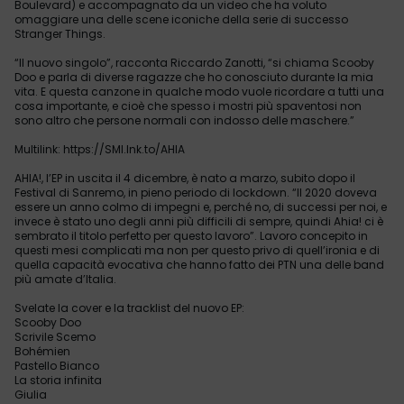
Boulevard) e accompagnato da un video che ha voluto
omaggiare una delle scene iconiche della serie di successo
Stranger Things.
“Il nuovo singolo”, racconta Riccardo Zanotti, “si chiama Scooby
Doo e parla di diverse ragazze che ho conosciuto durante la mia
vita. E questa canzone in qualche modo vuole ricordare a tutti una
cosa importante, e cioè che spesso i mostri più spaventosi non
sono altro che persone normali con indosso delle maschere.”
Multilink: https://SMI.lnk.to/AHIA
AHIA!, l’EP in uscita il 4 dicembre, è nato a marzo, subito dopo il
Festival di Sanremo, in pieno periodo di lockdown. “Il 2020 doveva
essere un anno colmo di impegni e, perché no, di successi per noi, e
invece è stato uno degli anni più difficili di sempre, quindi Ahia! ci è
sembrato il titolo perfetto per questo lavoro”. Lavoro concepito in
questi mesi complicati ma non per questo privo di quell’ironia e di
quella capacità evocativa che hanno fatto dei PTN una delle band
più amate d’Italia.
Svelate la cover e la tracklist del nuovo EP:
Scooby Doo
Scrivile Scemo
Bohémien
Pastello Bianco
La storia infinita
Giulia