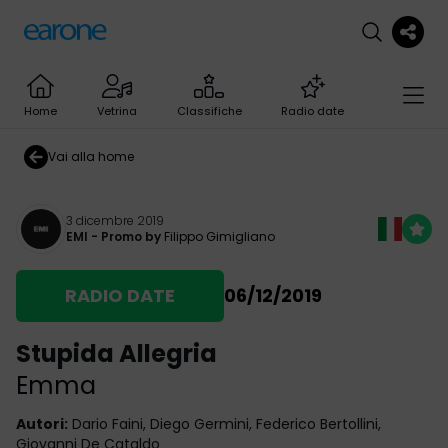
Home
Vetrina
Classifiche
Radio date
Vai alla home
3 dicembre 2019
EMI
- Promo by
Filippo Gimigliano
RADIO DATE
06/12/2019
Stupida Allegria
Emma
Autori
:
Dario Faini, Diego Germini, Federico Bertollini,
Giovanni De Cataldo