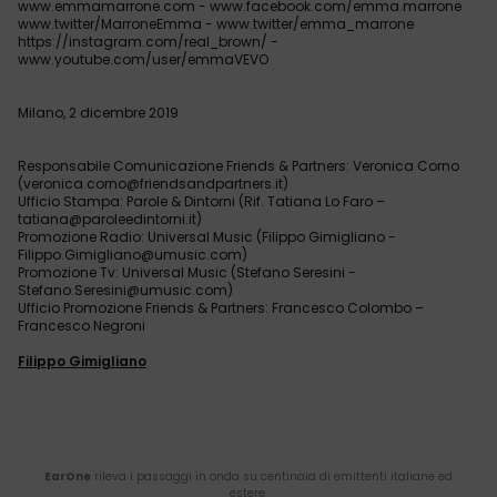
www.emmamarrone.com - www.facebook.com/emma.marrone
www.twitter/MarroneEmma - www.twitter/emma_marrone
https://instagram.com/real_brown/ -
www.youtube.com/user/emmaVEVO
Milano, 2 dicembre 2019
Responsabile Comunicazione Friends & Partners: Veronica Corno
(veronica.corno@friendsandpartners.it)
Ufficio Stampa: Parole & Dintorni (Rif. Tatiana Lo Faro –
tatiana@paroleedintorni.it)
Promozione Radio: Universal Music (Filippo Gimigliano -
Filippo.Gimigliano@umusic.com)
Promozione Tv: Universal Music (Stefano Seresini -
Stefano.Seresini@umusic.com)
Ufficio Promozione Friends & Partners: Francesco Colombo –
Francesco Negroni
Filippo Gimigliano
EarOne
rileva i passaggi in onda su centinaia di emittenti italiane ed
estere.