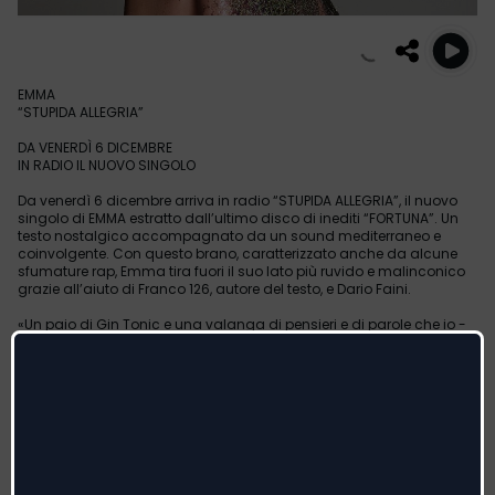
EMMA
“STUPIDA ALLEGRIA”
DA VENERDÌ 6 DICEMBRE
IN RADIO IL NUOVO SINGOLO
Da venerdì 6 dicembre arriva in radio “STUPIDA ALLEGRIA”, il nuovo
singolo di EMMA estratto dall’ultimo disco di inediti “FORTUNA”. Un
testo nostalgico accompagnato da un sound mediterraneo e
coinvolgente. Con questo brano, caratterizzato anche da alcune
sfumature rap, Emma tira fuori il suo lato più ruvido e malinconico
grazie all’aiuto di Franco 126, autore del testo, e Dario Faini.
«Un paio di Gin Tonic e una valanga di pensieri e di parole che io -
racconta EMMA - e Franco 126 ci siamo rovesciati addosso, una
sera a Milano per caso. Questo pezzo nasce proprio cosi. Franchino
insieme a Dardust hanno tirato fuori il mio lato ruvido e
malinconico. Quando siamo circondati da troppo tempo dalla
bellezza iniziamo a darla per scontata. Errore gravissimo».
Con “Fortuna” (etichetta Polydor/Universal Music) EMMA, nel suo
decimo anniversario di carriera musicale, torna più matura e
consapevole con un disco positivo, colorato, dal sound moderno e