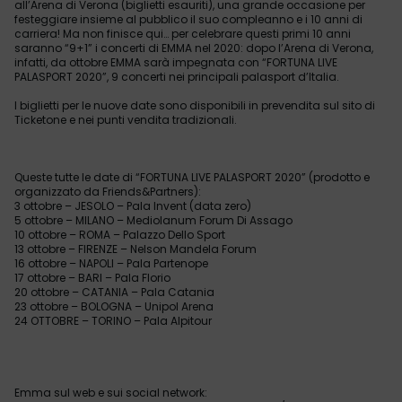
all’Arena di Verona (biglietti esauriti), una grande occasione per
festeggiare insieme al pubblico il suo compleanno e i 10 anni di
carriera! Ma non finisce qui… per celebrare questi primi 10 anni
saranno “9+1” i concerti di EMMA nel 2020: dopo l’Arena di Verona,
infatti, da ottobre EMMA sarà impegnata con “FORTUNA LIVE
PALASPORT 2020”, 9 concerti nei principali palasport d’Italia.
I biglietti per le nuove date sono disponibili in prevendita sul sito di
Ticketone e nei punti vendita tradizionali.
Queste tutte le date di “FORTUNA LIVE PALASPORT 2020” (prodotto e
organizzato da Friends&Partners):
3 ottobre – JESOLO – Pala Invent (data zero)
5 ottobre – MILANO – Mediolanum Forum Di Assago
10 ottobre – ROMA – Palazzo Dello Sport
13 ottobre – FIRENZE – Nelson Mandela Forum
16 ottobre – NAPOLI – Pala Partenope
17 ottobre – BARI – Pala Florio
20 ottobre – CATANIA – Pala Catania
23 ottobre – BOLOGNA – Unipol Arena
24 OTTOBRE – TORINO – Pala Alpitour
Emma sul web e sui social network: