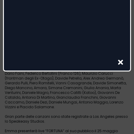
un nuovo linguaggio vocale. Un album uptempo composto da 14
brani che vanta la produzione di Dardust insieme a Luca Mattioni
(in “Manifesto”, “Corri”, “Basti solo tu” e “A mano disarmata”), Elisa
(in “Mascara”) e Frenetik & Orang3 (in “Dimmelo Veramente”).
Questa la tracklist di “Fortuna”: “Fortuna”, “Io sono bella”, “Stupida
Allegria”, “Luci blu”, “Quando l’amore finisce”, “Alibi”, “Mascara”, “I
grandi progetti”, “Manifesto”, “Succede che”, “Dimmelo veramente”,
“Corri”, “Basti solo tu”, “A mano disarmata”.
Autrice di 3 brani del disco, “Fortuna”, “Alibi” e “Dimmelo Veramente”,
Emma, per la composizione di questo nuovo album, è stata
affiancata da musicisti autorevoli, importanti, nuove firme del
panorama musicale italiano e autori che da sempre l’hanno
accompagnata in questi anni: Vasco Rossi, Gaetano Curreri, Elisa,
Dario Faini, Federico Bertollini (Franco 126), Maurizio Carucci
(frontman degli Ex-Otago), Davide Petrella, Alex Andrea Germanò,
Gerardo Pulli, Piero Romitelli, Vanni Casagrande, Davide Simonetta,
Diego Mancino, Amara, Simone Cremonini, Giulia Anania, Marta
Venturini, Daniele Magro, Francesco Catitti (Katoo), Giovanni De
Cataldo, Antonio Di Martino, Gianclaudia Franchini, Giovanni
Caccamo, Daniele Dezi, Daniele Mungai, Antonio Maggio, Lorenzo
Vizzini e Placido Salamone.
Gran parte delle canzoni sono state registrate a Los Angeles presso
lo Speakeasy Studios.
Emma presenterà live “FORTUNA” al suo pubblico il 25 maggio