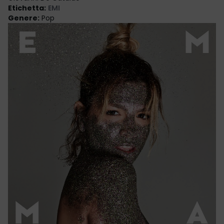
Etichetta
:
EMI
Genere
:
Pop