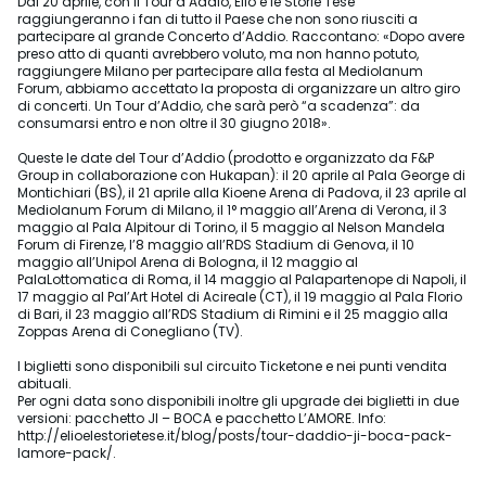
Dal 20 aprile, con il Tour d’Addio, Elio e le Storie Tese
raggiungeranno i fan di tutto il Paese che non sono riusciti a
partecipare al grande Concerto d’Addio. Raccontano: «Dopo avere
preso atto di quanti avrebbero voluto, ma non hanno potuto,
raggiungere Milano per partecipare alla festa al Mediolanum
Forum, abbiamo accettato la proposta di organizzare un altro giro
di concerti. Un Tour d’Addio, che sarà però “a scadenza”: da
consumarsi entro e non oltre il 30 giugno 2018».
Queste le date del Tour d’Addio (prodotto e organizzato da F&P
Group in collaborazione con Hukapan): il 20 aprile al Pala George di
Montichiari (BS), il 21 aprile alla Kioene Arena di Padova, il 23 aprile al
Mediolanum Forum di Milano, il 1° maggio all’Arena di Verona, il 3
maggio al Pala Alpitour di Torino, il 5 maggio al Nelson Mandela
Forum di Firenze, l’8 maggio all’RDS Stadium di Genova, il 10
maggio all’Unipol Arena di Bologna, il 12 maggio al
PalaLottomatica di Roma, il 14 maggio al Palapartenope di Napoli, il
17 maggio al Pal’Art Hotel di Acireale (CT), il 19 maggio al Pala Florio
di Bari, il 23 maggio all’RDS Stadium di Rimini e il 25 maggio alla
Zoppas Arena di Conegliano (TV).
I biglietti sono disponibili sul circuito Ticketone e nei punti vendita
abituali.
Per ogni data sono disponibili inoltre gli upgrade dei biglietti in due
versioni: pacchetto JI – BOCA e pacchetto L’AMORE. Info:
http://elioelestorietese.it/blog/posts/tour-daddio-ji-boca-pack-
lamore-pack/.