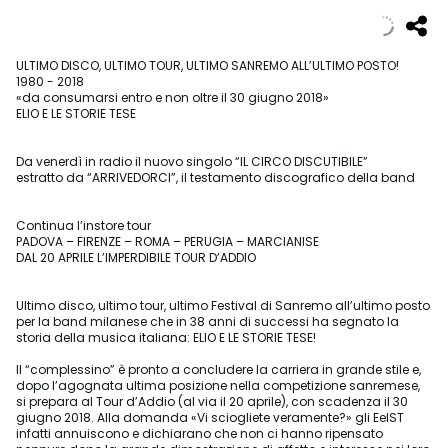
ULTIMO DISCO, ULTIMO TOUR, ULTIMO SANREMO ALL’ULTIMO POSTO!
1980 - 2018
«da consumarsi entro e non oltre il 30 giugno 2018»
ELIO E LE STORIE TESE
Da venerdì in radio il nuovo singolo “IL CIRCO DISCUTIBILE”
estratto da “ARRIVEDORCI”, il testamento discografico della band
Continua l’instore tour
PADOVA – FIRENZE – ROMA – PERUGIA – MARCIANISE
DAL 20 APRILE L’IMPERDIBILE TOUR D’ADDIO
Ultimo disco, ultimo tour, ultimo Festival di Sanremo all’ultimo posto
per la band milanese che in 38 anni di successi ha segnato la
storia della musica italiana: ELIO E LE STORIE TESE!
Il “complessino” è pronto a concludere la carriera in grande stile e,
dopo l’agognata ultima posizione nella competizione sanremese,
si prepara al Tour d’Addio (al via il 20 aprile), con scadenza il 30
giugno 2018. Alla domanda «Vi sciogliete veramente?» gli EelST
infatti annuiscono e dichiarano che non ci hanno ripensato