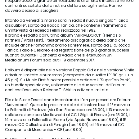
neppure dopo la grande dimostrazione di affetto e interesse nei loro
confronti suscitata dalla notizia del loro scioglimento. Hanno
davvero deciso di sciogliersi.
Intanto da venerdì 2 marzo sarà in radio il nuovo singolo “Il circo
discutibile”, scritto da Rocco Tanica, che contiene i frammenti di
un’intervista a Federico Fellini realizzata nel 1992.
Il brano è estratto dall’ultimo album “ARRIVEDORCI” (Friends &
Partners / Artist First), il testamento discografico della band che
include anche l’omonimo brano sanremese, scritto da Elio, Rocco
Tanica, Faso e Cesareo, e la registrazione dei più grandi successi
suonati durante il Concerto d’Addio che si è tenuto in un
Mediolanum Forum sold out il 19 dicembre 2017.
L’album è disponibile nella versione Doppio Cd e nella versione Vinile
a tiratura limitata e numerata (composta da quattro LP 180 gr. + un
45 giri). Su Music First è inoltre possibile ordinare il "SuperFan Pack",
un bundle speciale che, unitamente alle due versioni dell'album,
contiene l'esclusiva Release T-Shirt in edizione limitata.
Elio e le Storie Tese stanno incontrando i fan per presentare l’album
“Arrivedorci”. Queste le prossime date dell’instore tour: il 1° marzo a
La Feltrinelli di Padova (via San Francesco, ore 18.00), il 13 marzo in
collaborazione con Mediaworld al CC I Gigli di Firenze (ore 18.00), il
14 marzo a La Feltrinelli di Roma (via Appia Nuova, ore 18.00), il 15
marzo CC Collestrada di Perugia (ore 18.00) e il 16 marzo al CC
Campania di Marcianise - CE (ore 18.00).