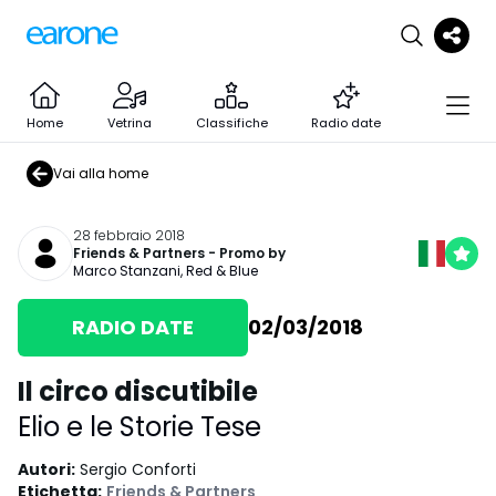
Home
Vetrina
Classifiche
Radio date
Vai alla home
28 febbraio 2018
Friends & Partners
- Promo by
Marco Stanzani
,
Red & Blue
RADIO DATE
02/03/2018
Il circo discutibile
Elio e le Storie Tese
Autori
:
Sergio Conforti
Etichetta
:
Friends & Partners