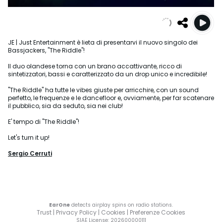
JE | Just Entertainment è lieta di presentarvi il nuovo singolo dei
Bassjackers, "The Riddle"!
Il duo olandese torna con un brano accattivante, ricco di
sintetizzatori, bassi e caratterizzato da un drop unico e incredibile!
"The Riddle" ha tutte le vibes giuste per arricchire, con un sound
perfetto, le frequenze e le dancefloor e, ovviamente, per far scatenare
il pubblico, sia da seduto, sia nei club!
E' tempo di "The Riddle"!
Let's turn it up!
Sergio Cerruti
EarOne
detects airplay spins on radio stations.
Trust
|
Privacy Policy
|
Cookies
|
Preferenze Cookies
SIAE License
: 202600000111