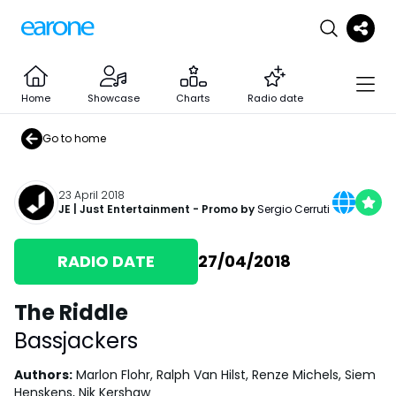
Home
Showcase
Charts
Radio date
Go to home
23 April 2018
JE | Just Entertainment
- Promo by
Sergio Cerruti
RADIO DATE
27/04/2018
The Riddle
Bassjackers
Authors
:
Marlon Flohr, Ralph Van Hilst, Renze Michels, Siem
Henskens, Nik Kershaw