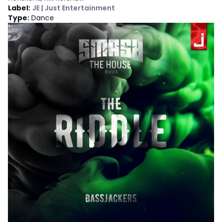
Label
:
JE | Just Entertainment
Type
:
Dance