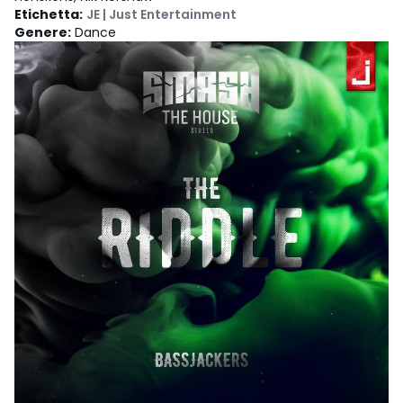
Etichetta
:
JE | Just Entertainment
Genere
:
Dance