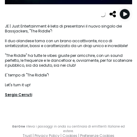
JE | Just Entertainment è lieta di presentarvi il nuovo singolo dei
Bassjackers, "The Riddle"!
Il duo olandese torna con un brano accattivante, ricco di
sintetizzatori, bassi e caratterizzato da un drop unico e incredibile!
"The Riddle" ha tutte le vibes giuste per arricchire, con un sound
perfetto, le frequenze e le dancefloor e, ovviamente, per far scatenare
il pubblico, sia da seduto, sia nei club!
E' tempo di "The Riddle"!
Let's turn it up!
Sergio Cerruti
EarOne
rileva i passaggi in onda su centinaia di emittenti italiane ed
estere.
Trust
|
Privacy Policy
|
Cookies
|
Preferenze Cookies