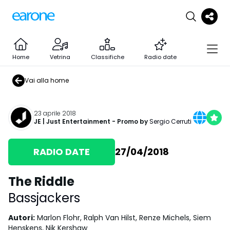
Home
Vetrina
Classifiche
Radio date
Vai alla home
23 aprile 2018
JE | Just Entertainment
- Promo by
Sergio Cerruti
RADIO DATE
27/04/2018
The Riddle
Bassjackers
Autori
:
Marlon Flohr, Ralph Van Hilst, Renze Michels, Siem
Henskens, Nik Kershaw