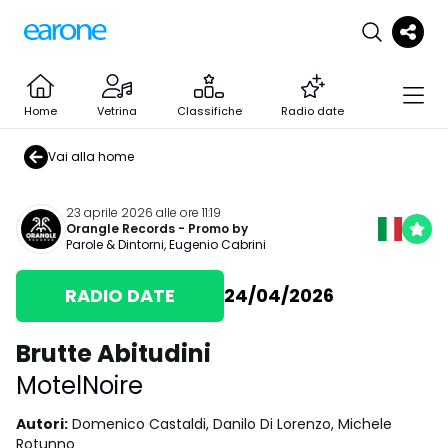
Home
Vetrina
Classifiche
Radio date
Vai alla home
23 aprile 2026 alle ore 11:19
Orangle Records
- Promo by
Parole & Dintorni
,
Eugenio Cabrini
RADIO DATE
24/04/2026
Brutte Abitudini
MotelNoire
Autori
:
Domenico Castaldi, Danilo Di Lorenzo, Michele
Rotunno