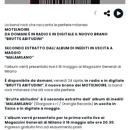
La band rock che racconta le periferie milanesi
MOTELNOIRE
DA DOMANI È IN RADIO E IN DIGITALE IL NUOVO BRANO
“BRUTTE ABITUDINI”
SECONDO ESTRATTO DALL’ALBUM DI INEDITI IN USCITA A
MAGGIO
“MALAMILANO”
l’album verrà presentato live il 16 maggio ai Magazzini Generali di
Milano
È disponibile da domani
, venerdì 24 aprile,
in radio e in digitale
“BRUTTE ABITUDINI”
,
il nuovo brano dei
MOTELNOIRE
, la band
rock milanese che dà voce alle periferie.
“
Brutte abitudini
”
è il secondo
estratto dall’ album di inediti
“
MALAMILANO
” (Stargaze s.r.l / Orangle Records)
in uscita in
fisico e in digitale a maggio.
L’album verrà presentato per la prima volta live ai
Magazzini Generali di Milano
il 16 maggio
alle ore 20.30
.
Ingresso gratuito fino ad esaurimento posti.