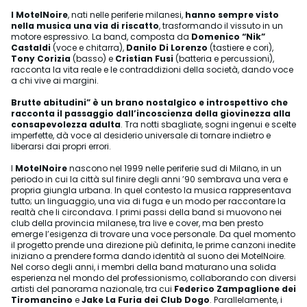
I MotelNoire
, nati nelle periferie milanesi,
hanno sempre visto
nella musica una via di riscatto
, trasformando il vissuto in un
motore espressivo. La band, composta da
Domenico “Nik”
Castaldi
(voce e chitarra),
Danilo Di Lorenzo
(tastiere e cori),
Tony Corizia
(basso) e
Cristian Fusi
(batteria e percussioni),
racconta la vita reale e le contraddizioni della società, dando voce
a chi vive ai margini.
Brutte abitudini”
è un brano nostalgico e introspettivo che
racconta il passaggio dall’incoscienza della giovinezza alla
consapevolezza adulta
. Tra notti sbagliate, sogni ingenui e scelte
imperfette, dà voce al desiderio universale di tornare indietro e
liberarsi dai propri errori.
I
MotelNoire
nascono nel 1999 nelle periferie sud di Milano, in un
periodo in cui la città sul finire degli anni ’90 sembrava una vera e
propria giungla urbana. In quel contesto la musica rappresentava
tutto; un linguaggio, una via di fuga e un modo per raccontare la
realtà che li circondava. I primi passi della band si muovono nei
club della provincia milanese, tra live e cover, ma ben presto
emerge l’esigenza di trovare una voce personale. Da quel momento
il progetto prende una direzione più definita, le prime canzoni inedite
iniziano a prendere forma dando identità al suono dei MotelNoire.
Nel corso degli anni, i membri della band maturano una solida
esperienza nel mondo del professionismo, collaborando con diversi
artisti del panorama nazionale, tra cui
Federico Zampaglione dei
Tiromancino
e
Jake La Furia dei Club Dogo
. Parallelamente, i