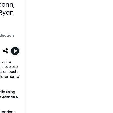
Loenn
,
Ryan
duction
a veste
io esploso
i un posto
solutamente
le rising
y James &
attenzione