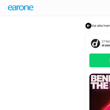
Vai alla ho
27 fe
d:vis