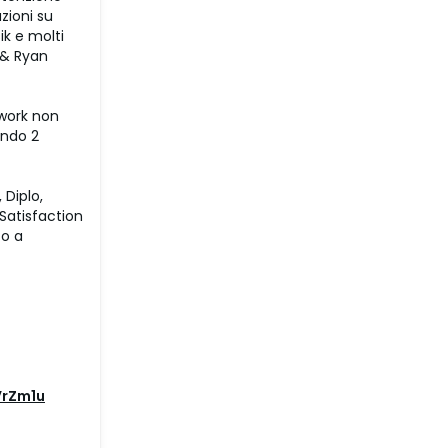
zioni su
ik e molti
 & Ryan
ework non
ando 2
 Diplo,
 Satisfaction
to a
VrZm1u