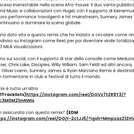
ascesa inarrestabile nella scena Afro-house. Il duo vanta pubblica
d Music e collaborazioni con Hugel, con il supporto di Keinemus
le loro performance travolgenti e hit mainstream, Sunnery James
ntinuano a dominare la scena globale.
no dato vita a questo remix che ha iniziato a circolare come r
ndiviso su Instagram come Reel, per poi diventare virale totalizz
0 MILA visualizzazioni.
 sui social, con il supporto di star della consolle come Meduza,
ier, Chris Lake, Disciples, Willy William, Sam Feldt ed altri ancora,
X Oliver Loenn, Sunnery James & Ryan Marciano Remix è destina
 tormentone in club e festival di tutto il mondo.
x è tutta un’altra
1Tracklists)
https://instagram.com/reel/DGVz7tZR9T3/?
wc3M0M21mNWIx
on assicurata con questo remix!”
(EDM
tps://instagram.com/reel/DGjY-2ctJJ5/?igsh=MmpzazZ1ZH