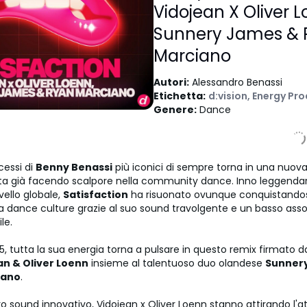
Vidojean X Oliver 
Sunnery James & 
Marciano
Autori
:
Alessandro Benassi
Etichetta
:
d:vision
,
Energy Pro
Genere
:
Dance
cessi di
Benny Benassi
più iconici di sempre torna in una nuov
ta già facendo scalpore nella community dance. Inno leggendar
ivello globale,
Satisfaction
ha risuonato ovunque conquistandos
la dance culture grazie al suo sound travolgente e un basso as
le.
5, tutta la sua energia torna a pulsare in questo remix firmato dal
an & Oliver Loenn
insieme al talentuoso duo olandese
Sunner
iano
.
loro sound innovativo, Vidojean x Oliver Loenn stanno attirando l'