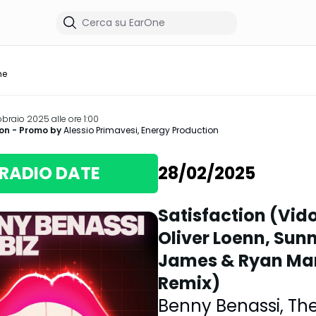
me
bbraio 2025 alle ore 1:00
ion
- Promo by
Alessio Primavesi
,
Energy Production
RADIO DATE
28/02/2025
Satisfaction (Vid
Oliver Loenn, Sun
James & Ryan Ma
Remix)
Benny Benassi
,
The