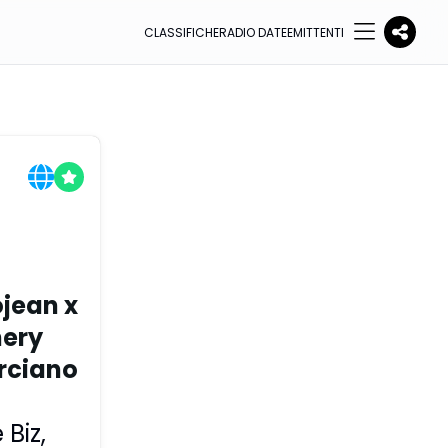
CLASSIFICHE
RADIO DATE
EMITTENTI
ojean x
nery
rciano
 Biz
,