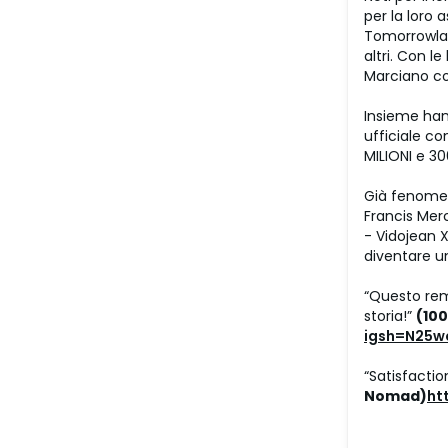
per la loro 
Tomorrowlan
altri. Con 
Marciano co
Insieme han
ufficiale co
MILIONI e 30
Già fenomeno
Francis Merc
- Vidojean 
diventare un
“Questo remi
storia!”
(100
igsh=N25
“Satisfacti
Nomad)
ht