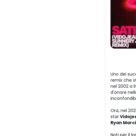
Uno dei suc
remix che s
nel 2002 a l
d'onore nel
inconfondibi
Ora, nel 202
star
Vidoje
Ryan Marc
Noti per il 