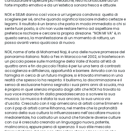
cantautorale e aperture più melodiche, reso riconoscibile da un
forte impatto emotivo e da un’estetica sonora fresca e attuale.
NOX e SELMI danno così voce a un’urgenza condivisa: quella di
scegliere per sé, anche quando significa lasciare indietro certezze e
legami. Il risultato è un brano che parla in modo immediato a chi si
sente fuori posto, a chi non vuole restare fermo ad aspettare ma
preferisce rischiare e cercare la propria direzione. “NON MI VA” è, in
questo senso, la manifestazione di un momento di rottura, un
passo avanti verso qualcosa di nuovo.
NOX, nome d’arte di Mohamed Naji, è una delle nuove promesse del
panorama italiano. Nato a Fes in Marocco nel 2002, si trasferisce in
un piccolo paese sulle montagne della Valle d’Aosta all’età di
quattro anni e fin da piccolo l’Italia è per lui una terra di contrasti:
accoglienza e diffidenza, opportunità e barriere. Arrivato con la sua
famiglia in cerca di un futuro migliore, si è trovato immerso in una
realtà che spesso lo ha respinto. Il bullismo, la discriminazione e il
senso di esclusione hanno segnato i suoi primi anni di scuola, ma
è proprio in quel silenzio imposto dagli altri che NOX ha trovato la
sua voce iniziando fin dalla preadolescenza a scrivere la sua
musica. La musica è stata la sua ancora, la sua unica via
d’uscita. Cresciuto con il rap americano di artisti come Eminem e
con il pop di artisti come Rihanna, nel mentre che la profondità
sonora della sua cultura lo influenzassero nell’ascoltare musica
mediorientale, ha costruito un sound che fonde le diverse culture
con cui è cresciuto creando un linguaggio nuovo, potente,
malinconico, eppure pieno di speranza. Il suo stile mescola