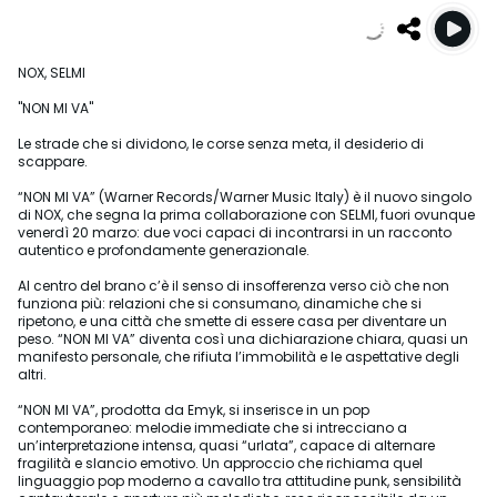
NOX, SELMI
"NON MI VA"
Le strade che si dividono, le corse senza meta, il desiderio di
scappare.
“NON MI VA” (Warner Records/Warner Music Italy) è il nuovo singolo
di NOX, che segna la prima collaborazione con SELMI, fuori ovunque
venerdì 20 marzo: due voci capaci di incontrarsi in un racconto
autentico e profondamente generazionale.
Al centro del brano c’è il senso di insofferenza verso ciò che non
funziona più: relazioni che si consumano, dinamiche che si
ripetono, e una città che smette di essere casa per diventare un
peso. “NON MI VA” diventa così una dichiarazione chiara, quasi un
manifesto personale, che rifiuta l’immobilità e le aspettative degli
altri.
“NON MI VA”, prodotta da Emyk, si inserisce in un pop
contemporaneo: melodie immediate che si intrecciano a
un’interpretazione intensa, quasi “urlata”, capace di alternare
fragilità e slancio emotivo. Un approccio che richiama quel
linguaggio pop moderno a cavallo tra attitudine punk, sensibilità