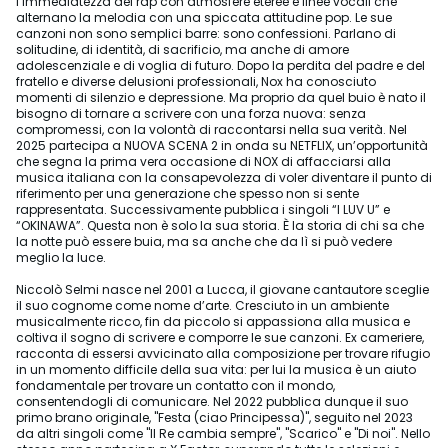
l’immediatezza del rap con atmosfere eteree e linee vocali che
alternano la melodia con una spiccata attitudine pop. Le sue
canzoni non sono semplici barre: sono confessioni. Parlano di
solitudine, di identità, di sacrificio, ma anche di amore
adolescenziale e di voglia di futuro. Dopo la perdita del padre e del
fratello e diverse delusioni professionali, Nox ha conosciuto
momenti di silenzio e depressione. Ma proprio da quel buio è nato il
bisogno di tornare a scrivere con una forza nuova: senza
compromessi, con la volontà di raccontarsi nella sua verità. Nel
2025 partecipa a NUOVA SCENA 2 in onda su NETFLIX, un’opportunità
che segna la prima vera occasione di NOX di affacciarsi alla
musica italiana con la consapevolezza di voler diventare il punto di
riferimento per una generazione che spesso non si sente
rappresentata. Successivamente pubblica i singoli “I LUV U” e
“OKINAWA”. Questa non è solo la sua storia. È la storia di chi sa che
la notte può essere buia, ma sa anche che da lì si può vedere
meglio la luce.
Niccolò Selmi nasce nel 2001 a Lucca, il giovane cantautore sceglie
il suo cognome come nome d’arte. Cresciuto in un ambiente
musicalmente ricco, fin da piccolo si appassiona alla musica e
coltiva il sogno di scrivere e comporre le sue canzoni. Ex cameriere,
racconta di essersi avvicinato alla composizione per trovare rifugio
in un momento difficile della sua vita: per lui la musica è un aiuto
fondamentale per trovare un contatto con il mondo,
consentendogli di comunicare. Nel 2022 pubblica dunque il suo
primo brano originale, "Festa (ciao Principessa)", seguito nel 2023
da altri singoli come "Il Re cambia sempre", "Scarico" e "Di noi". Nello