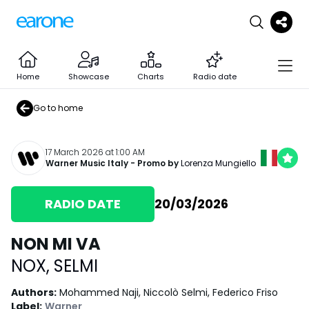
Home
Showcase
Charts
Radio date
Go to home
17 March 2026 at 1:00 AM
Warner Music Italy
- Promo by
Lorenza Mungiello
RADIO DATE
20/03/2026
NON MI VA
NOX
,
SELMI
Authors
:
Mohammed Naji, Niccolò Selmi, Federico Friso
Label
:
Warner