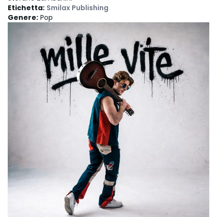
Etichetta
:
Smilax Publishing
Genere
:
Pop