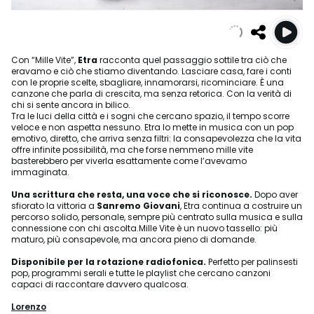
Con “Mille Vite”,
Etra
racconta quel passaggio sottile tra ciò che
eravamo e ciò che stiamo diventando. Lasciare casa, fare i conti
con le proprie scelte, sbagliare, innamorarsi, ricominciare. È una
canzone che parla di crescita, ma senza retorica. Con la verità di
chi si sente ancora in bilico.
Tra le luci della città e i sogni che cercano spazio, il tempo scorre
veloce e non aspetta nessuno. Etra lo mette in musica con un pop
emotivo, diretto, che arriva senza filtri: la consapevolezza che la vita
offre infinite possibilità, ma che forse nemmeno mille vite
basterebbero per viverla esattamente come l’avevamo
immaginata.
Una scrittura che resta, una voce che si riconosce.
Dopo aver
sfiorato la vittoria a
Sanremo Giovani
, Etra continua a costruire un
percorso solido, personale, sempre più centrato sulla musica e sulla
connessione con chi ascolta.Mille Vite è un nuovo tassello: più
maturo, più consapevole, ma ancora pieno di domande.
Disponibile per la rotazione radiofonica.
Perfetto per palinsesti
pop, programmi serali e tutte le playlist che cercano canzoni
capaci di raccontare davvero qualcosa.
Lorenzo