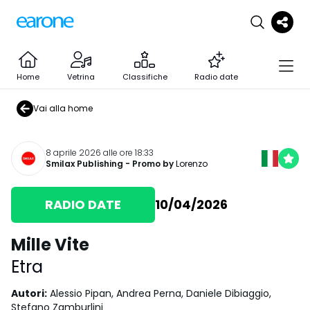
Home
Vetrina
Classifiche
Radio date
Vai alla home
8 aprile 2026 alle ore 18:33
Smilax Publishing
- Promo by
Lorenzo
RADIO DATE
10/04/2026
Mille Vite
Etra
Autori
:
Alessio Pipan, Andrea Perna, Daniele Dibiaggio,
Stefano Zamburlini