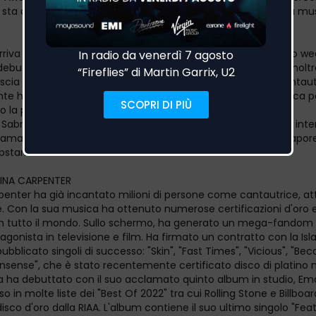
 sta dando alla sua carriera, annunciando che ci sarà nuova mu
arriva in un periodo molto fortunato per Sabrina che lo scorso w
 debutto sul palco principale del Coachella. Il nuovo singolo, inoltr
scia di un'altra pietra miliare nella carriera della giovane cantau
e ha guadagnato il suo primo posto nella top 40 radiofonica pe
la posizione per due settimane consecutive. All'inizio di
Sabrina ha fatto notizia unendosi a Taylor Swift nella tappa int
lamato ERAS TOUR in Messico, Sud America, Australia e Singapore
pstar.
INA CARPENTER
penter ha già incantato milioni di persone come cantautrice, att
le. Con la sua musica ha ottenuto numerose certificazioni d'oro e 
in tutto il mondo. Sullo schermo, ha generato un mega-fandom 
tagonista in televisione e film. Ha firmato un contratto con la Is
ubblicato singoli di successo: "Skin", "Fast Times", "Vicious", "Bec
nsense", che è stato recentemente certificato disco di platino ne
na ha debuttato con il suo acclamato quinto album in studio, Emai
o in molte liste dei "Best Of 2022" tra cui Rolling Stone e Billboa
disco d'oro dalla RIAA. L'album contiene il suo ultimo singolo "Fe