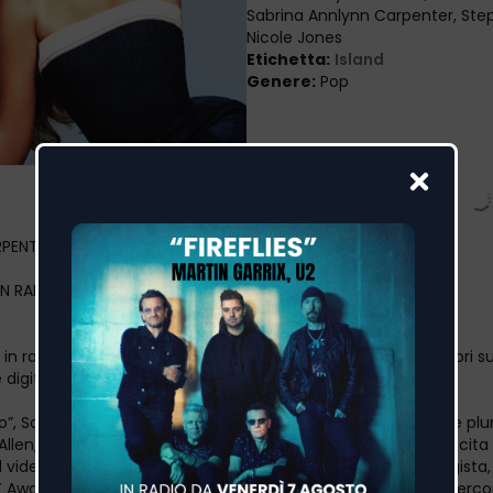
Sabrina Annlynn Carpenter, Ste
Nicole Jones
Etichetta
:
Island
Genere
:
Pop
RPENTER
 IN RADIO IL NUOVO SINGOLO
e in radio “Espresso”, il nuovo singolo di Sabrina Carpenter, fuori su
digitali da venerdì 12 aprile.
o”, Sabrina ha arruolato una squadra di collaboratori storici e plu
len, Julian Bunetta e Steph Jones e ha accompagnato l’uscita 
 video musicale ufficiale, diretto dall'iconico e rinomato regista,
Award, Dave Meyers. “Espresso" dà ai fan un assaggio del percor