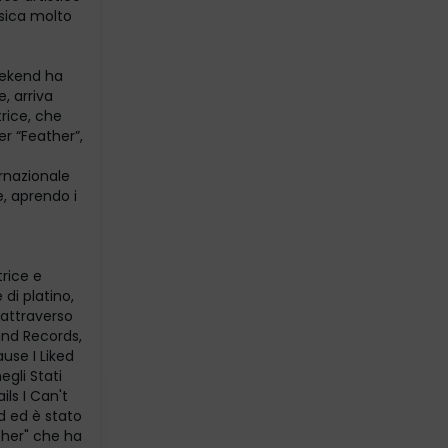
sica molto
eekend ha
e, arriva
trice, che
r “Feather”,
ernazionale
, aprendo i
rice e
di platino,
attraverso
land Records,
ause I Liked
gli Stati
ls I Can't
rd ed è stato
ather" che ha