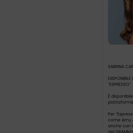
SABRINA CA
DISPONIBILE
“ESPRESSO”
È disponibil
piattaforme 
Per “Espress
come Amy Al
anche con il
del GRAMMY 