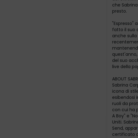
che Sabrina
presto.
"Espresso" 
fatto il suo
anche sulla 
recentement
mantenendo 
quest'anno, 
del suo acc
live della po
ABOUT SABR
Sabrina Car
icona di sti
esibendosi 
ruoli da pro
con cui ha p
A Boy" e "No
Uniti. Sabri
Send, appars
certificato 