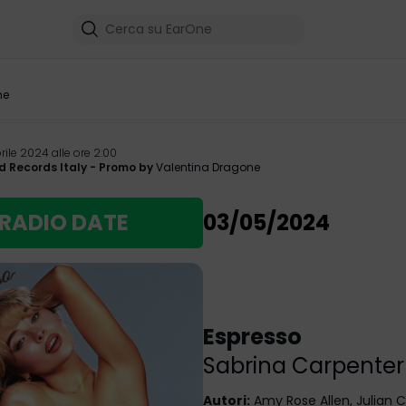
me
rile 2024 alle ore 2:00
d Records Italy
- Promo by
Valentina Dragone
RADIO DATE
03/05/2024
Espresso
Sabrina Carpenter
Autori
:
Amy Rose Allen, Julian C