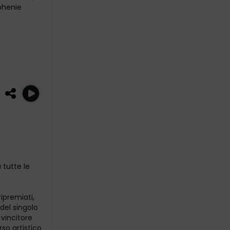
phenie
 tutte le
ripremiati,
del singolo
 vincitore
so artistico