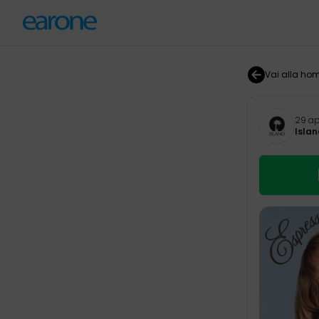
Vai alla ho
29 ap
Islan