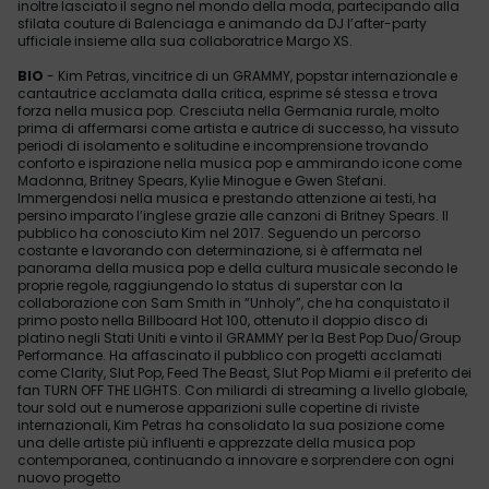
inoltre lasciato il segno nel mondo della moda, partecipando alla
sfilata couture di Balenciaga e animando da DJ l’after-party
ufficiale insieme alla sua collaboratrice Margo XS.
BIO
- Kim Petras, vincitrice di un GRAMMY, popstar internazionale e
cantautrice acclamata dalla critica, esprime sé stessa e trova
forza nella musica pop. Cresciuta nella Germania rurale, molto
prima di affermarsi come artista e autrice di successo, ha vissuto
periodi di isolamento e solitudine e incomprensione trovando
conforto e ispirazione nella musica pop e ammirando icone come
Madonna, Britney Spears, Kylie Minogue e Gwen Stefani.
Immergendosi nella musica e prestando attenzione ai testi, ha
persino imparato l’inglese grazie alle canzoni di Britney Spears. Il
pubblico ha conosciuto Kim nel 2017. Seguendo un percorso
costante e lavorando con determinazione, si è affermata nel
panorama della musica pop e della cultura musicale secondo le
proprie regole, raggiungendo lo status di superstar con la
collaborazione con Sam Smith in “Unholy”, che ha conquistato il
primo posto nella Billboard Hot 100, ottenuto il doppio disco di
platino negli Stati Uniti e vinto il GRAMMY per la Best Pop Duo/Group
Performance. Ha affascinato il pubblico con progetti acclamati
come Clarity, Slut Pop, Feed The Beast, Slut Pop Miami e il preferito dei
fan TURN OFF THE LIGHTS. Con miliardi di streaming a livello globale,
tour sold out e numerose apparizioni sulle copertine di riviste
internazionali, Kim Petras ha consolidato la sua posizione come
una delle artiste più influenti e apprezzate della musica pop
contemporanea, continuando a innovare e sorprendere con ogni
nuovo progetto