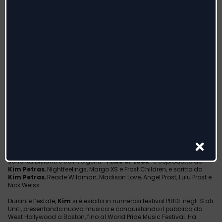
KIM PETRAS
'I LIKE UR LOOK'
Da venerdì 31 ottobre
sarà disponibile
in rotazione
radiofonica
“
I Like Ur Look
”, il
nuovo singolo
di
Kim Petras
,
popstar vincitrice di un GRAMMY, pubblicato lo scorso 15 ottobre su
tutte le piattaforme digitali insieme al
videoclip ufficiale
, che ha
già superato il milione di visualizzazioni.
Dopo il successo dei precedenti singoli “
Polo
” e “
Freak It
”, “
I Like Ur
Look
” segna per
Kim Petras
l’inizio di una fase più personale e
determinata della sua carriera, unendo radici club, testi incisivi e
una sincerità emotiva che racconta chi è oggi e anticipa ciò che
verrà. Giocoso, seducente e caratterizzato dall’inconfondibile
energia di
Kim
, il brano celebra il fascino dell’attrazione con
sonorità brillanti e coinvolgenti. “
I Like Ur Look
” è coprodotto da
Kim Petras
, Nightfeelings, Margo XS e Frost Children, e scritto da
Kim Petras
, Reade Wildman, Madison Love, Angel Prost, Lulu Prost e
Nick Weiss.
Durante l’estate,
Kim
si è esibita in numerosi festival PRIDE negli Stati
Uniti, presentando nuova musica e conquistando il pubblico da
West Hollywood a Boston, fino al World Pride Music Festival. Ha