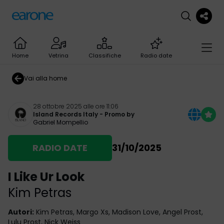
Home
Vetrina
Classifiche
Radio date
Vai alla home
28 ottobre 2025 alle ore 11:06
Island Records Italy
- Promo by
Gabriel Mompellio
RADIO DATE
31/10/2025
I Like Ur Look
Kim Petras
Autori
:
Kim Petras, Margo Xs, Madison Love, Angel Prost,
Lulu Prost, Nick Weiss