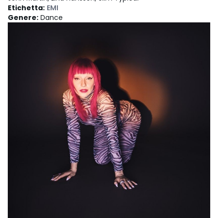
Etichetta
:
EMI
Genere
:
Dance