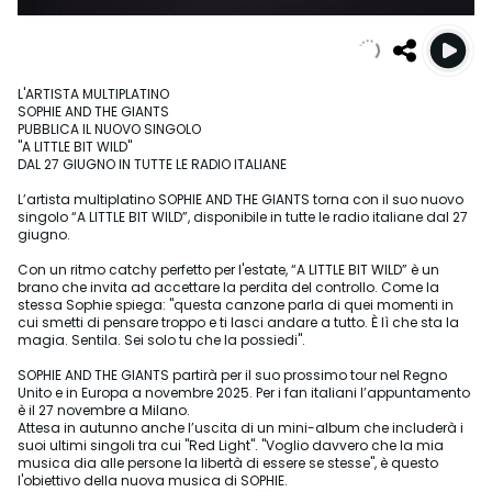
L'ARTISTA MULTIPLATINO
SOPHIE AND THE GIANTS
PUBBLICA IL NUOVO SINGOLO
"A LITTLE BIT WILD"
DAL 27 GIUGNO IN TUTTE LE RADIO ITALIANE
L’artista multiplatino SOPHIE AND THE GIANTS torna con il suo nuovo
singolo “A LITTLE BIT WILD”, disponibile in tutte le radio italiane dal 27
giugno.
Con un ritmo catchy perfetto per l'estate, “A LITTLE BIT WILD” è un
brano che invita ad accettare la perdita del controllo. Come la
stessa Sophie spiega: "questa canzone parla di quei momenti in
cui smetti di pensare troppo e ti lasci andare a tutto. È lì che sta la
magia. Sentila. Sei solo tu che la possiedi".
SOPHIE AND THE GIANTS partirà per il suo prossimo tour nel Regno
Unito e in Europa a novembre 2025. Per i fan italiani l’appuntamento
è il 27 novembre a Milano.
Attesa in autunno anche l’uscita di un mini-album che includerà i
suoi ultimi singoli tra cui "Red Light". "Voglio davvero che la mia
musica dia alle persone la libertà di essere se stesse", è questo
l'obiettivo della nuova musica di SOPHIE.