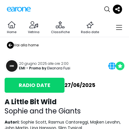
Home
Vetrina
Classifiche
Radio date
Vai alla home
20 giugno 2025 alle ore 2:00
EMI
- Promo by
Eleonora Fusi
RADIO DATE
27/06/2025
A Little Bit Wild
Sophie and the Giants
Autori
:
Sophie Scott, Rasmus Cantoreggi, Majken Levahn,
John Martin, Lina Hansson, Slim Typical