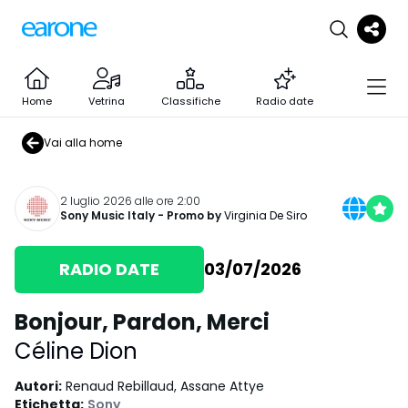
Home
Vetrina
Classifiche
Radio date
Vai alla home
2 luglio 2026 alle ore 2:00
Sony Music Italy
- Promo by
Virginia De Siro
RADIO DATE
03/07/2026
Bonjour, Pardon, Merci
Céline Dion
Autori
:
Renaud Rebillaud, Assane Attye
Etichetta
:
Sony