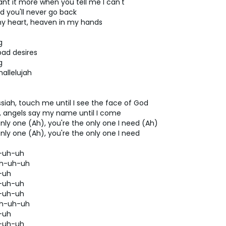
t it more when you tell me I can't
d you'll never go back
my heart, heaven in my hands
g
bad desires
g
hallelujah
iah, touch me until I see the face of God
 angels say my name until I come
nly one (Ah), you're the only one I need (Ah)
nly one (Ah), you're the only one I need
h-uh-uh
 uh-uh-uh
-uh
h-uh-uh
h-uh-uh
 uh-uh-uh
-uh
h-uh-uh