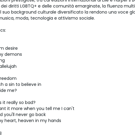
ioni prestigiose, tra cui edizioni internazionali di Elle e Harper's 
 dei diritti LGBTQ+ e delle comunità emarginate, la fluenza multi
il suo background culturale diversificato la rendono una voce gl
usica, moda, tecnologia e attivismo sociale.
ics:
m desire
my demons
ing
allelujah
 freedom
ch a sin to believe in
side me?
s it really so bad?
t it more when you tell me I can't
d you'll never go back
my heart, heaven in my hands
g