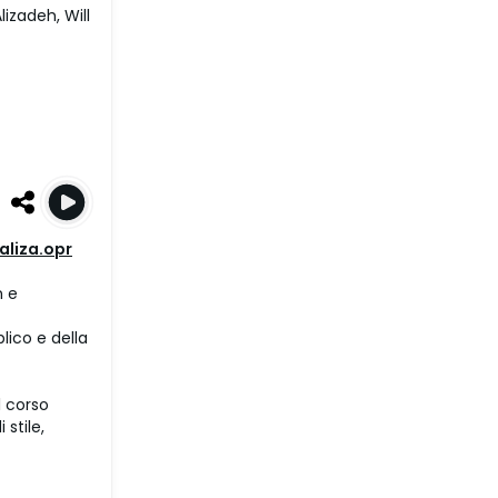
izadeh, Will
aliza.opr
n e
lico e della
l corso
stile,