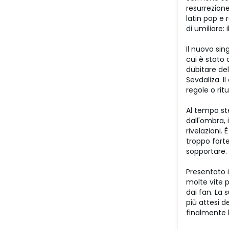
resurrezione
latin pop e
di umiliare:
Il nuovo si
cui è stato 
dubitare del
Sevdaliza. I
regole o rit
Al tempo st
dall'ombra, 
rivelazioni.
troppo forte
sopportare. È
Presentato i
molte vite p
dai fan. La
più attesi d
finalmente l