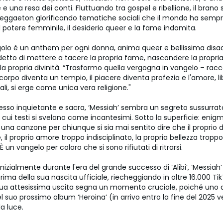
 e una resa dei conti. Fluttuando tra gospel e ribellione, il brano
 reggaeton glorificando tematiche sociali che il mondo ha semp
 il potere femminile, il desiderio queer e la fame indomita.
ngolo è un anthem per ogni donna, anima queer e bellissima disa
detto di mettere a tacere la propria fame, nascondere la propria
la propria divinità. “Trasformo quella vergogna in vangelo – rac
l corpo diventa un tempio, il piacere diventa profezia e l'amore, l
uali, si erge come unica vera religione."
esso inquietante e sacra, ‘Messiah’ sembra un segreto sussurrat
i cui testi si svelano come incantesimi. Sotto la superficie: enigmi
 È una canzone per chiunque si sia mai sentito dire che il proprio 
, il proprio amore troppo indisciplinato, la propria bellezza troppo 
 un vangelo per coloro che si sono rifiutati di ritrarsi.
nizialmente durante l'era del grande successo di ‘Alibi’, ‘Messiah’
rima della sua nascita ufficiale, riecheggiando in oltre 16.000 Ti
 sua attesissima uscita segna un momento cruciale, poiché uno de
el suo prossimo album ‘Heroina’ (in arrivo entro la fine del 2025 
a luce.