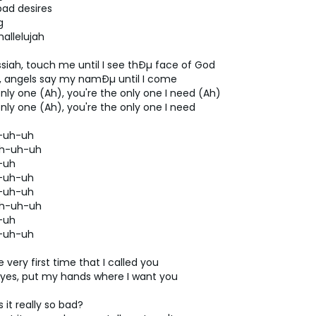
bad desires
g
hallelujah
iah, touch me until I see thÐµ face of God
 angels say my namÐµ until I come
nly one (Ah), you're the only one I need (Ah)
nly one (Ah), you're the only one I need
h-uh-uh
 uh-uh-uh
-uh
h-uh-uh
h-uh-uh
 uh-uh-uh
-uh
h-uh-uh
e very first time that I called you
eyes, put my hands where I want you
s it really so bad?