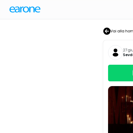
Vai alla ho
27 gi
Sevd