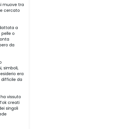
 si muove tra
re cercato
dattata a
 pelle o
conta
ibero da
o
, simboli,
desiderio era
difficile da
 ha vissuto
kTok creati
i singoli
vede