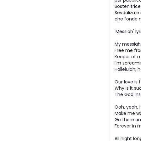
per pubblicaz
Sostenitrice
Sevdaliza e 
che fonde m
'Messiah' lyr
My messiah
Free me fro
Keeper of 
I'm scream
Hallelujah, h
Our love is
Why is it su
The God in
Ooh, yeah, i
Make me wan
Go there an
Forever in 
All night lon