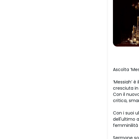
Ascolta ‘Mes
‘Messiah’ è 
cresciuta in
Con il nuovo
critica, sm
Con i suoi u
dell'ultimo
femminilità 
Sermone sono