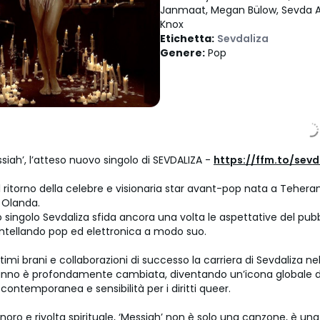
Janmaat, Megan Bülow, Sevda Al
Knox
Etichetta
:
Sevdaliza
Genere
:
Pop
siah’, l’atteso nuovo singolo di SEVDALIZA -
https://ffm.to/sevd
il ritorno della celebre e visionaria star avant-pop nata a Tehera
 Olanda.
 singolo Sevdaliza sfida ancora una volta le aspettative del pubb
antellando pop ed elettronica a modo suo.
ltimi brani e collaborazioni di successo la carriera di Sevdaliza ne
 anno è profondamente cambiata, diventando un’icona globale di 
contemporanea e sensibilità per i diritti queer.
ro e rivolta spirituale, ‘Messiah’ non è solo una canzone, è una