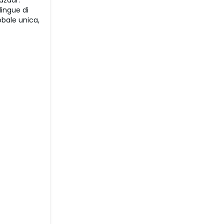
Bazaar.
lingue di
obale unica,