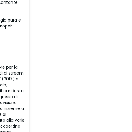
 cantante
rgia pura e
uropei:
bre per la
rdi di stream
’ (2017) e
ale,
ficandosi al
gresso di
levisione
Rio insieme a
e di
o alla Paris
 copertine