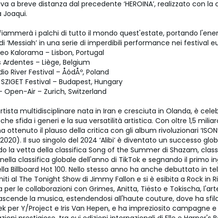
rriva a breve distanza dal precedente ‘HEROINA’, realizzato con la
 Joaqui.
fiammerà i palchi di tutto il mondo quest'estate, portando l'ene
 ‘Messiah’ in una serie di imperdibili performance nei festival e
Neo Kalorama – Lisbon, Portugal
es Ardentes – Liège, Belgium
udio River Festival – ÅódÅº, Poland
 SZIGET Festival – Budapest, Hungary
– Open-Air – Zurich, Switzerland
rtista multidisciplinare nata in Iran e cresciuta in Olanda, è cele
he sfida i generi e la sua versatilità artistica. Con oltre 1,5 milia
 ha ottenuto il plauso della critica con gli album rivoluzionari ‘ISON
2020). Il suo singolo del 2024 ‘Alibi’ è diventato un successo glob
o la vetta della classifica Song of the Summer di Shazam, classi
nella classifica globale dell'anno di TikTok e segnando il primo in
lla Billboard Hot 100. Nello stesso anno ha anche debuttato in te
Uniti al The Tonight Show di Jimmy Fallon e si è esibita a Rock in 
a per le collaborazioni con Grimes, Anitta, Tiësto e Tokischa, l'art
ascende la musica, estendendosi all'haute couture, dove ha sfilat
k per Y/Project e Iris Van Hepen, e ha impreziosito campagne e