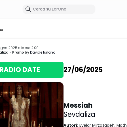
me
ugno 2025 alle ore 2:00
aliza
- Promo by
Davide Iurlano
RADIO DATE
27/06/2025
Messiah
Sevdaliza
Autori
:
Eyelar Mirzazadeh, Math