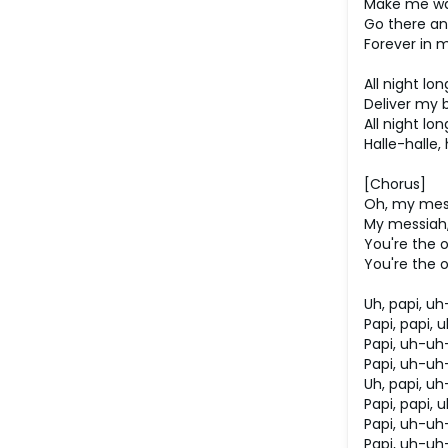
Make me wan
Go there an
Forever in 
All night lon
Deliver my 
All night lon
Halle-halle, 
[Chorus]
Oh, my mess
My messiah,
You're the o
You're the o
Uh, papi, u
Papi, papi,
Papi, uh-uh
Papi, uh-u
Uh, papi, u
Papi, papi,
Papi, uh-uh
Papi, uh-u