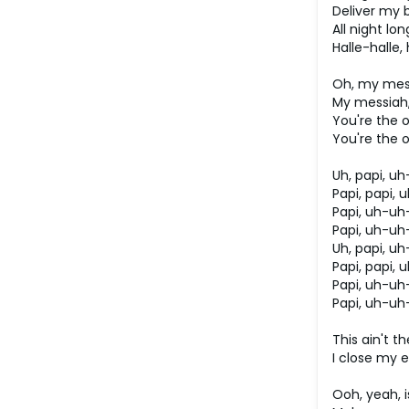
Deliver my 
All night lon
Halle-halle, 
Oh, my mess
My messiah,
You're the o
You're the o
Uh, papi, u
Papi, papi,
Papi, uh-uh
Papi, uh-u
Uh, papi, u
Papi, papi,
Papi, uh-uh
Papi, uh-u
This ain't th
I close my 
Ooh, yeah, i