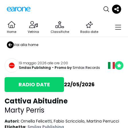
Home
Vetrina
Classifiche
Radio date
Vai alla home
19 maggio 2026 alle ore 2:00
Smilax Publishing
- Promo by
Smilax Records
RADIO DATE
22/05/2026
Cattiva Abitudine
Marty Perris
Autori
:
Ornella Felicetti, Fabio Scricciolo, Martina Perrucci
Etichetta
:
Smilax Publishing