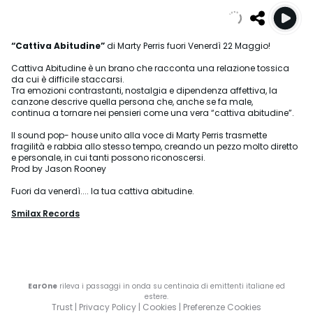
“Cattiva Abitudine”
di Marty Perris fuori Venerdì 22 Maggio!
Cattiva Abitudine è un brano che racconta una relazione tossica
da cui è difficile staccarsi.
Tra emozioni contrastanti, nostalgia e dipendenza affettiva, la
canzone descrive quella persona che, anche se fa male,
continua a tornare nei pensieri come una vera “cattiva abitudine”.
Il sound pop- house unito alla voce di Marty Perris trasmette
fragilità e rabbia allo stesso tempo, creando un pezzo molto diretto
e personale, in cui tanti possono riconoscersi.
Prod by Jason Rooney
Fuori da venerdì.... la tua cattiva abitudine.
Smilax Records
EarOne
rileva i passaggi in onda su centinaia di emittenti italiane ed
estere.
Trust
|
Privacy Policy
|
Cookies
|
Preferenze Cookies