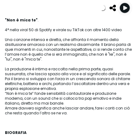
"Non è mica te"
.
4° nella viral 50 di Spotify e virale su TikTok con oltre 1400 video
Una canzone intensa e diretta, che affronta il momento della
disillusione amorosa con un realismo disarmante. Il brano parla di
quei momenti in cui, nonostante le aspettative, ci si rende conto che
l’amore non è quello che si era immaginato, che non è "lei", non è
"lui", non è "mica te".
La produzione è intima e raccolta nella prima parte, quasi
sussurrata, che lascia spazio alla voce e al significato delle parole.
Poi il brano si sviluppa con forza in un crescendo sonoro di chitarre
elettriche, batteria e archi, portando l’ascoltatore dentro una vera e
propria esplosione emotiva.
“Non è mica te” fonde sensibilità cantautorale e produzione
moderna, con un sound che si colloca tra pop emotivo e indie
italiano, diretto ma mai banale.
Amare davvero significa anche lasciar andare, fare i conti con ciò
che resta quando l’altro se ne va.
BIOGRAFIA