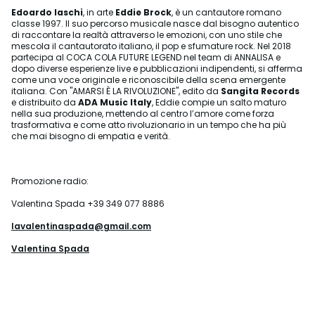
Edoardo Iaschi
, in arte
Eddie Brock
, è un cantautore romano
classe 1997. Il suo percorso musicale nasce dal bisogno autentico
di raccontare la realtà attraverso le emozioni, con uno stile che
mescola il cantautorato italiano, il pop e sfumature rock. Nel 2018
partecipa al COCA COLA FUTURE LEGEND nel team di ANNALISA e
dopo diverse esperienze live e pubblicazioni indipendenti, si afferma
come una voce originale e riconoscibile della scena emergente
italiana. Con "AMARSI È LA RIVOLUZIONE", edito da
Sangita Records
e distribuito da
ADA Music Italy
, Eddie compie un salto maturo
nella sua produzione, mettendo al centro l’amore come forza
trasformativa e come atto rivoluzionario in un tempo che ha più
che mai bisogno di empatia e verità.
Promozione radio:
Valentina Spada +39 349 077 8886
lavalentinaspada@gmail.com
Valentina Spada