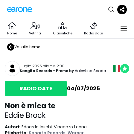
Home
Vetrina
Classifiche
Radio date
Vai alla home
1 luglio 2025 alle ore 2:00
Sangita Records
- Promo by
Valentina Spada
RADIO DATE
04/07/2025
Non è mica te
Eddie Brock
Autori
:
Edoardo Iaschi, Vincenzo Leone
Etichetta
:
Sangita Records
,
Warner