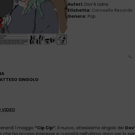
Autori
:
Dov'è Liana
Etichetta
:
Carosello Records
Genere
:
Pop
NA
E ATTESO SINGOLO
 VIDEO
venerdì 1 maggio
“Cip Cip
”
, il nuovo, attesissimo singolo dei
Dov’
e che ha acceso interesse e curiosità nell’ultimo anno per lo spiri