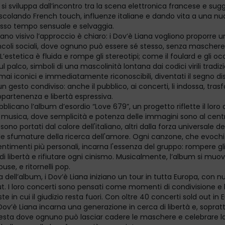
o si sviluppa dall’incontro tra la scena elettronica francese e sug
escolando French touch, influenze italiane e dando vita a una n
tesso tempo sensuale e selvaggia.
ano visivo l’approccio è chiaro: i Dov’è Liana vogliono proporre 
vincoli sociali, dove ognuno può essere sé stesso, senza mascher
 L’estetica è fluida e rompe gli stereotipi; come il foulard e gli oc
l palco, simboli di una mascolinità lontana dai codici virili tradiz
ai iconici e immediatamente riconoscibili, diventati il segno dis
n gesto condiviso: anche il pubblico, ai concerti, li indossa, tras
ppartenenza e libertà espressiva.
blicano l’album d’esordio “Love 679”, un progetto riflette il loro
la musica, dove semplicità e potenza delle immagini sono al centro
sono portati dal calore dell'italiano, altri dalla forza universale del
le sfumature della ricerca dell'amore. Ogni canzone, che evochi
sentimenti più personali, incarna l'essenza del gruppo: rompere gli
 di libertà e rifiutare ogni cinismo. Musicalmente, l’album si muov
use, e ritornelli pop.
a dell’album, i Dov’è Liana iniziano un tour in tutta Europa, con
t. I loro concerti sono pensati come momenti di condivisione e l
te in cui il giudizio resta fuori. Con oltre 40 concerti sold out in E
v’è Liana incarna una generazione in cerca di libertà e, sopratt
festa dove ognuno può lasciar cadere le maschere e celebrare la