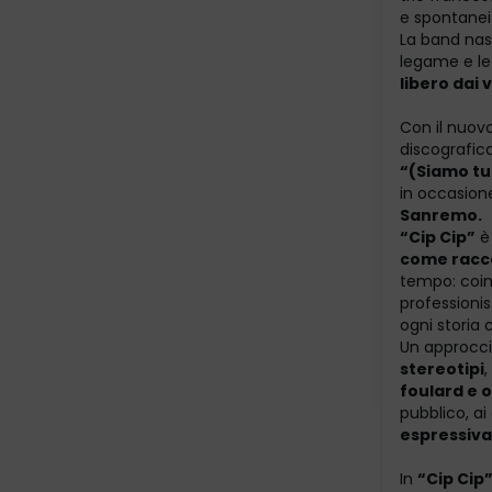
e spontaneit
La band nas
legame e le
libero dai v
Con il nuov
discografic
“(Siamo tut
in occasione
Sanremo.
“Cip Cip”
è 
come racco
tempo: coinv
professioni
ogni storia
Un approccio
stereotipi
foulard e o
pubblico, ai
espressiva
In
“Cip Cip