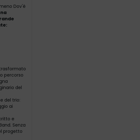
nomeno Dov'è
una
 grande
ate:
 trasformato
oro percorso
egna
inario del
 del trio:
gio ai
ritto e
eBand. Senza
el progetto