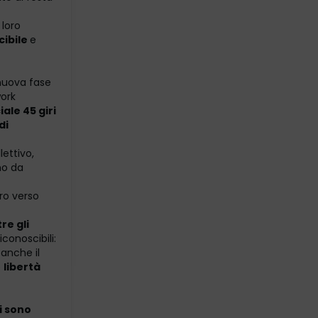
 loro
cibile
e
 nuova fase
work
ale 45 giri
di
ettivo,
mo da
ro verso
re gli
conoscibili:
 anche il
e
libertà
i sono