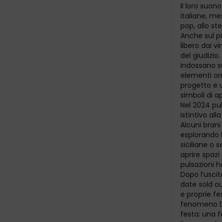
Il loro suon
italiane, m
pop, allo s
Anche sul pi
libero dai 
del giudizio.
indossano su
elementi orm
progetto e u
simboli di a
Nel 2024 pub
istintivo al
Alcuni brani 
esplorando 
siciliane o 
aprire spazi
pulsazioni ho
Dopo l’uscit
date sold ou
e proprie fes
fenomeno Do
festa: una 