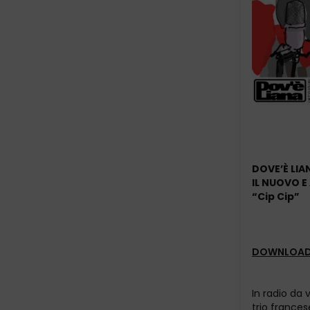
DOVE’
È
LIA
IL NUOVO 
“Cip Cip”
DOWNLOAD
In radio da 
trio frances