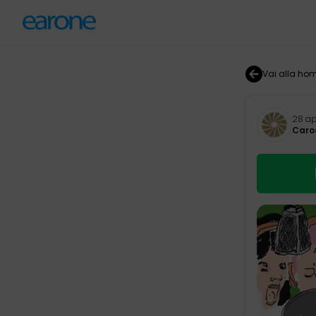
Vai alla ho
28 ap
Caro