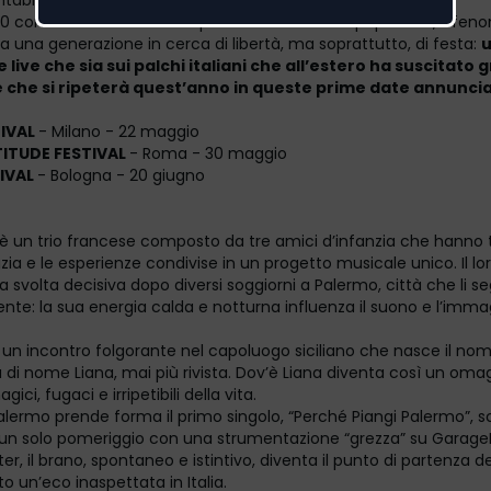
tabile, internazionale ma con l’
anima del Mediterraneo
.
40 concerti sold out in Europa e una crescente popolarità, il fe
a una generazione in cerca di libertà, ma soprattutto, di festa:
live che sia sui palchi italiani che all’estero ha suscitato
e che si ripeterà quest’anno in queste prime date annunci
TIVAL
- Milano - 22 maggio
TITUDE FESTIVAL
- Roma - 30 maggio
TIVAL
- Bologna - 20 giugno
 è un trio francese composto da tre amici d’infanzia che hanno
izia e le esperienze condivise in un progetto musicale unico. Il l
svolta decisiva dopo diversi soggiorni a Palermo, città che li s
te: la sua energia calda e notturna influenza il suono e l’immag
 un incontro folgorante nel capoluogo siciliano che nasce il nome
di nome Liana, mai più rivista. Dov’è Liana diventa così un omag
ci, fugaci e irripetibili della vita.
lermo prende forma il primo singolo, “Perché Piangi Palermo”, sc
 un solo pomeriggio con una strumentazione “grezza” su Garag
r, il brano, spontaneo e istintivo, diventa il punto di partenza d
to un’eco inaspettata in Italia.