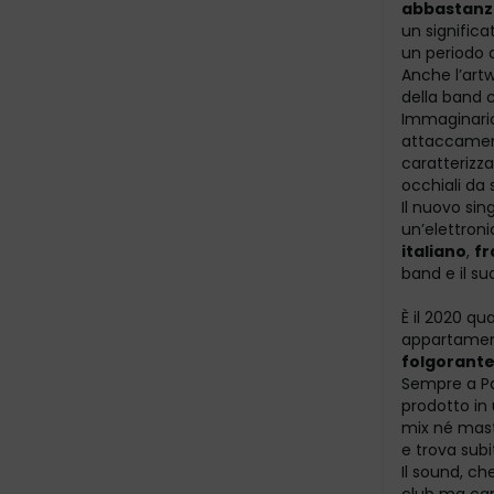
abbastanza
un significa
un periodo 
Anche l’artw
della band c
Immaginario 
attaccament
caratterizza
occhiali da 
Il nuovo sin
un’elettron
italiano
,
fr
band e il su
È il 2020 qu
appartame
folgorante
Sempre a Pa
prodotto in
mix né maste
e trova subi
Il sound, ch