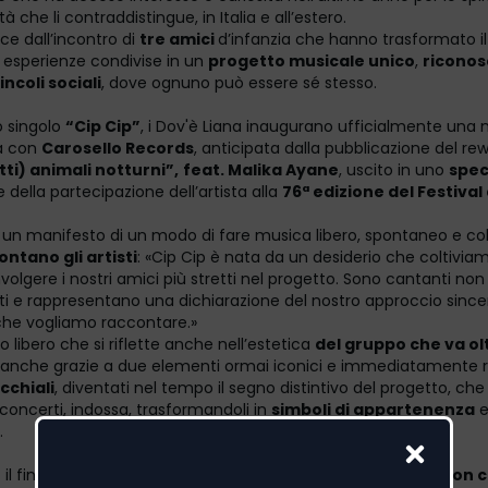
à che li contraddistingue, in Italia e all’estero.
ce dall’incontro di
tre amici
d’infanzia che hanno trasformato il
 esperienze condivise in un
progetto musicale unico
,
riconos
incoli sociali
, dove ognuno può essere sé stesso.
o singolo
“Cip Cip”
, i Dov'è Liana inaugurano ufficialmente una
a con
Carosello Records
, anticipata dalla pubblicazione del re
ti) animali notturni”,
feat. Malika Ayane
, uscito in uno
speci
 della partecipazione dell’artista alla
76ª edizione del Festival 
un manifesto di un modo di fare musica libero, spontaneo e coll
ntano gli artisti
: «Cip Cip è nata da un desiderio che coltivia
olgere i nostri amici più stretti nel progetto. Sono cantanti non
sti e rappresentano una dichiarazione del nostro approccio since
 che vogliamo raccontare.»
 libero che si riflette anche nell’estetica
del gruppo che va olt
, anche grazie a due elementi ormai iconici e immediatamente ri
cchiali
, diventati nel tempo il segno distintivo del progetto, che
 concerti, indossa, trasformandoli in
simboli di appartenenza
.
”
il finale del brano racchiude l’anima artistica del gruppo «
Non c