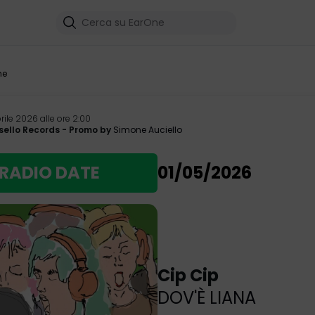
me
rile 2026 alle ore 2:00
sello Records
- Promo by
Simone Auciello
RADIO DATE
01/05/2026
Cip Cip
DOV'È LIANA