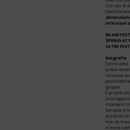
club ma can
Con più di 
Liana incarn
dimensione 
interesse 
MI AMI FES
SPRING AT
OLTRE FES
biografia
Dov’è Liana
la loro amic
conosce una 
profondamen
gruppo.
È proprio da
una ragazza 
momenti magi
Sempre a Pa
prodotto in
mix né maste
e trova subi