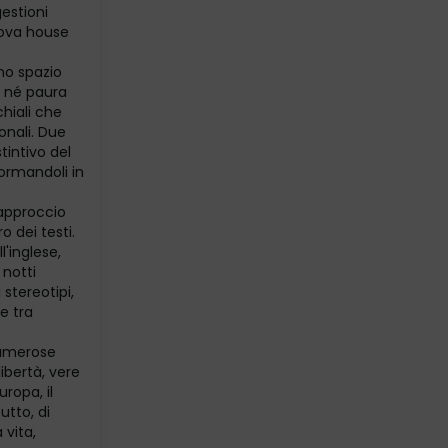
gestioni
uova house
uno spazio
e né paura
chiali che
ionali. Due
tintivo del
formandoli in
 approccio
 dei testi.
l'inglese,
 notti
 stereotipi,
e tra
 numerose
ibertà, vere
uropa, il
utto, di
 vita,