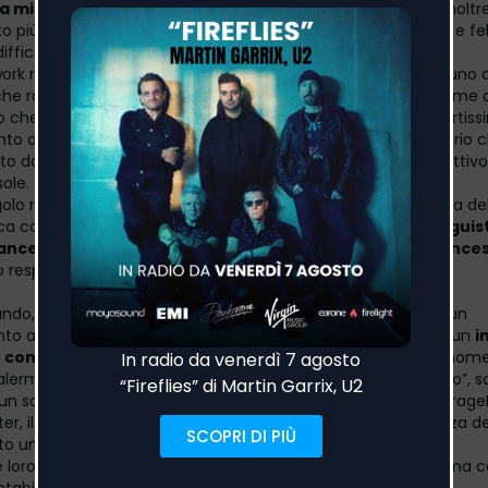
 microfoni to record my love
» che per i Dov’è Liana ha inolt
to più intimo, legato al loro bisogno di esprimere gratitudine e fe
difficile, segnato da una lunga pausa.
ork riflette a pieno questa idea: è un disegno realizzato da uno
he rappresenta la sessione di registrazione di "Cip Cip" insieme a
che si riflette anche nel videoclip, che mette in risalto il fortis
o della community dei Dov’è Liana ai valori e all’immaginario 
to da sempre il trio francese, e che esplode in un coro collettivo
sole.
golo rappresenta un ritorno che riflette pienamente l’essenza del 
ica contaminata dal
french touch,
arricchita da un
mix linguis
ancese
e
inglese
che esprime la
doppia anima italo-france
o respiro internazionale.
ando, durante il lockdown, i tre amici si ritrovano bloccati in un
nto a
Palermo
. Ed è proprio nel capoluogo siciliano che, da un
i
 con una ragazza di nome Liana
, mai più rivista, nasce il nome
lermo prende forma il primo singolo, “Perché Piangi Palermo”, sc
 un solo pomeriggio con una strumentazione “grezza” su Garag
r, il brano, spontaneo e istintivo, diventa il punto di partenza d
to un’eco inaspettata in Italia.
e loro stessi definiscono “House Palermitana”, è elettronico ma c