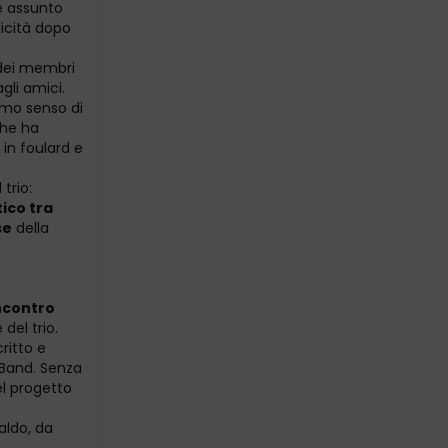
re assunto
licità dopo
 dei membri
gli amici.
simo senso di
che ha
 in foulard e
trio:
tico tra
se
della
ncontro
 del trio.
ritto e
eBand. Senza
el progetto
aldo, da