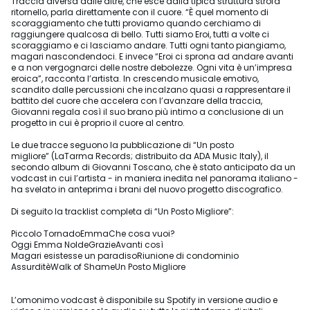
Traccia diversa dalle altre, che esce dalla tipica struttura strofa
ritornello, parla direttamente con il cuore. “È quel momento di
scoraggiamento che tutti proviamo quando cerchiamo di
raggiungere qualcosa di bello. Tutti siamo Eroi, tutti a volte ci
scoraggiamo e ci lasciamo andare. Tutti ogni tanto piangiamo,
magari nascondendoci. E invece “Eroi ci sprona ad andare avanti
e a non vergognarci delle nostre debolezze. Ogni vita è un’impresa
eroica”, racconta l’artista. In crescendo musicale emotivo,
scandito dalle percussioni che incalzano quasi a rappresentare il
battito del cuore che accelera con l’avanzare della traccia,
Giovanni regala così il suo brano più intimo a conclusione di un
progetto in cui è proprio il cuore al centro.
Le due tracce seguono la pubblicazione di “Un posto
migliore” (LaTarma Records; distribuito da ADA Music Italy), il
secondo album di Giovanni Toscano, che è stato anticipato da un
vodcast in cui l’artista - in maniera inedita nel panorama italiano -
ha svelato in anteprima i brani del nuovo progetto discografico.
Di seguito la tracklist completa di “Un Posto Migliore”:
Piccolo TornadoEmmaChe cosa vuoi?
Oggi Emma NoldeGrazieAvanti così
Magari esistesse un paradisoRiunione di condominio
AssurditèWalk of ShameUn Posto Migliore
L’omonimo vodcast è disponibile su Spotify in versione audio e