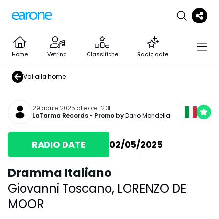
Home
Vetrina
Classifiche
Radio date
Vai alla home
29 aprile 2025 alle ore 12:31
LaTarma Records
- Promo by
Dario Mondella
RADIO DATE
02/05/2025
Dramma Italiano
Giovanni Toscano
,
LORENZO DE
MOOR