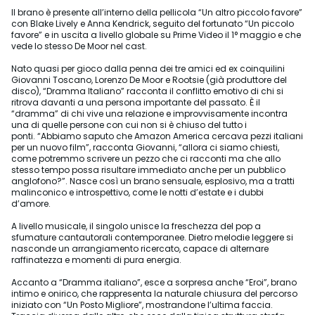
Il brano è presente all’interno della pellicola “Un altro piccolo favore”
con Blake Lively e Anna Kendrick, seguito del fortunato “Un piccolo
favore” e in uscita a livello globale su Prime Video il 1° maggio e che
vede lo stesso De Moor nel cast.
Nato quasi per gioco dalla penna dei tre amici ed ex coinquilini
Giovanni Toscano, Lorenzo De Moor e Rootsie (già produttore del
disco), “Dramma Italiano” racconta il conflitto emotivo di chi si
ritrova davanti a una persona importante del passato. È il
“dramma” di chi vive una relazione e improvvisamente incontra
una di quelle persone con cui non si è chiuso del tutto i
ponti. “Abbiamo saputo che Amazon America cercava pezzi italiani
per un nuovo film”, racconta Giovanni, “allora ci siamo chiesti,
come potremmo scrivere un pezzo che ci racconti ma che allo
stesso tempo possa risultare immediato anche per un pubblico
anglofono?”. Nasce così un brano sensuale, esplosivo, ma a tratti
malinconico e introspettivo, come le notti d’estate e i dubbi
d’amore.
A livello musicale, il singolo unisce la freschezza del pop a
sfumature cantautorali contemporanee. Dietro melodie leggere si
nasconde un arrangiamento ricercato, capace di alternare
raffinatezza e momenti di pura energia.
Accanto a “Dramma italiano”, esce a sorpresa anche “Eroi”, brano
intimo e onirico, che rappresenta la naturale chiusura del percorso
iniziato con “Un Posto Migliore”, mostrandone l’ultima faccia.