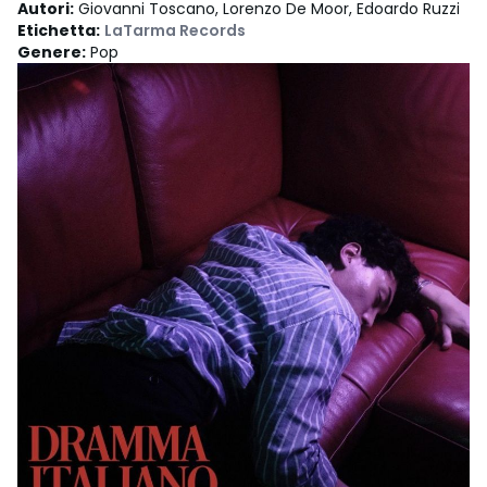
Autori
:
Giovanni Toscano, Lorenzo De Moor, Edoardo Ruzzi
Etichetta
:
LaTarma Records
Genere
:
Pop