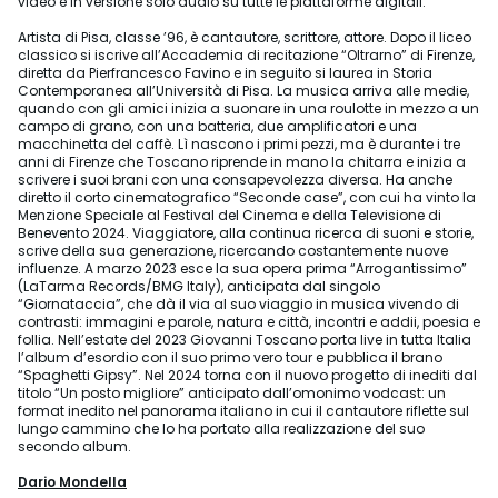
video e in versione solo audio su tutte le piattaforme digitali.
Artista di Pisa, classe ’96, è cantautore, scrittore, attore. Dopo il liceo
classico si iscrive all’Accademia di recitazione “Oltrarno” di Firenze,
diretta da Pierfrancesco Favino e in seguito si laurea in Storia
Contemporanea all’Università di Pisa. La musica arriva alle medie,
quando con gli amici inizia a suonare in una roulotte in mezzo a un
campo di grano, con una batteria, due amplificatori e una
macchinetta del caffè. Lì nascono i primi pezzi, ma è durante i tre
anni di Firenze che Toscano riprende in mano la chitarra e inizia a
scrivere i suoi brani con una consapevolezza diversa. Ha anche
diretto il corto cinematografico “Seconde case”, con cui ha vinto la
Menzione Speciale al Festival del Cinema e della Televisione di
Benevento 2024. Viaggiatore, alla continua ricerca di suoni e storie,
scrive della sua generazione, ricercando costantemente nuove
influenze. A marzo 2023 esce la sua opera prima “Arrogantissimo”
(LaTarma Records/BMG Italy), anticipata dal singolo
“Giornataccia”, che dà il via al suo viaggio in musica vivendo di
contrasti: immagini e parole, natura e città, incontri e addii, poesia e
follia. Nell’estate del 2023 Giovanni Toscano porta live in tutta Italia
l’album d’esordio con il suo primo vero tour e pubblica il brano
“Spaghetti Gipsy”. Nel 2024 torna con il nuovo progetto di inediti dal
titolo “Un posto migliore” anticipato dall’omonimo vodcast: un
format inedito nel panorama italiano in cui il cantautore riflette sul
lungo cammino che lo ha portato alla realizzazione del suo
secondo album.
Dario Mondella