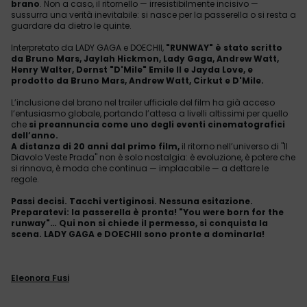
brano
. Non a caso, il ritornello — irresistibilmente incisivo —
sussurra una verità inevitabile: si nasce per la passerella o si resta a
guardare da dietro le quinte.
Interpretato da LADY GAGA e DOECHII,
"RUNWAY" è stato scritto
da Bruno Mars, Jaylah Hickmon, Lady Gaga, Andrew Watt,
Henry Walter, Dernst "D'Mile" Emile II e Jayda Love, e
prodotto da Bruno Mars, Andrew Watt, Cirkut e D'Mile.
L’inclusione del brano nel trailer ufficiale del film ha già acceso
l’entusiasmo globale, portando l’attesa a livelli altissimi per quello
che
si preannuncia come uno degli eventi cinematografici
dell’anno.
A distanza di 20 anni dal primo film,
il ritorno nell’universo di "Il
Diavolo Veste Prada" non è solo nostalgia: è evoluzione, è potere che
si rinnova, è moda che continua — implacabile — a dettare le
regole.
Passi decisi. Tacchi vertiginosi. Nessuna esitazione.
Preparatevi: la passerella è pronta! "You were born for the
runway"
… Qui non si chiede il permesso, si conquista la
scena. LADY GAGA e DOECHII sono pronte a dominarla!
Eleonora Fusi