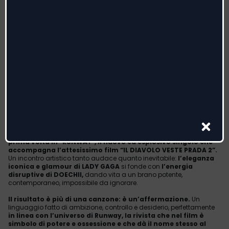
LA COLLABORAZIONE DELL’ANNO!
LADY GAGA & DOECHII
INSIEME IN “RUNWAY”,
IL NUOVO ESPLOSIVO SINGOLO DALLA COLONNA SONORA
DELL’ATTESISSIMO FILM
“IL DIAVOLO VESTE PRADA 2”
IL BRANO È ORA DISPONIBILE PER LE RADIO E IN DIGITALE!
Le due superstar globali LADY GAGA
e DOECHII
insieme per la
prima volta in
“RUNWAY”, il nuovo ed esplosivo singolo che
accompagna
l’attesissimo film “IL DIAVOLO VESTE PRADA 2”.
Un incontro artistico tanto audace quanto inevitabile:
l’eleganza
iconica e glamour di LADY GAGA
si fonde con
l’energia
disruptive di DOECHII,
dando vita a un brano potente,
contemporaneo, impossibile da ignorare.
Il risultato è più di una canzone: è un’affermazione.
Un
linguaggio fatto di ambizione, controllo e desiderio, perfettamente
in linea con l’universo di Runway
, la rivista che nel film è
simbolo di potere e ossessione e che dà il nome stesso al