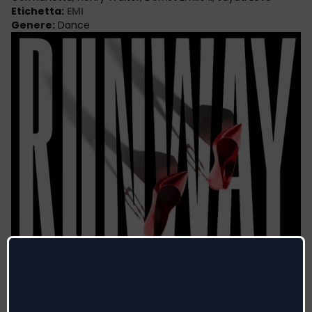
Etichetta
:
EMI
Genere
:
Dance