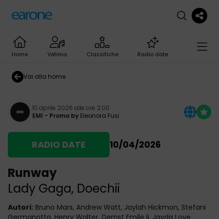
Home
Vetrina
Classifiche
Radio date
Vai alla home
10 aprile 2026 alle ore 2:00
EMI
- Promo by
Eleonora Fusi
RADIO DATE
10/04/2026
Runway
Lady Gaga
,
Doechii
Autori
:
Bruno Mars, Andrew Watt, Jaylah Hickmon, Stefani
Germanotta, Henry Walter, Dernst Emile Ii, Jayda Love