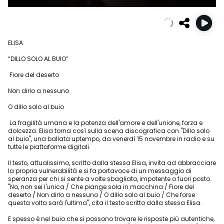
ELISA
“DILLO SOLO AL BUIO”
Fiore del deserto
Non dirlo a nessuno
O dillo solo al buio
La fragilità umana e la potenza dell'amore e dell'unione, forza e
dolcezza. Elisa torna così sulla scena discografica con "Dillo solo
al buio", una ballata uptempo, da venerdì 15 novembre in radio e su
tutte le piattaforme digitali.
Il testo, attualissimo, scritto dalla stessa Elisa, invita ad abbracciare
la propria vulnerabilità e si fa portavoce di un messaggio di
speranza per chi si sente a volte sbagliato, impotente o fuori posto.
"No, non sei l'unica / Che piange sola in macchina / Fiore del
deserto / Non dirlo a nessuno / O dillo solo al buio / Che forse
questa volta sarà l'ultima", cita il testo scritto dalla stessa Elisa.
E spesso è nel buio che si possono trovare le risposte più autentiche,