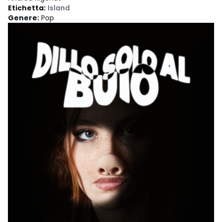
Etichetta
:
Island
Genere
:
Pop