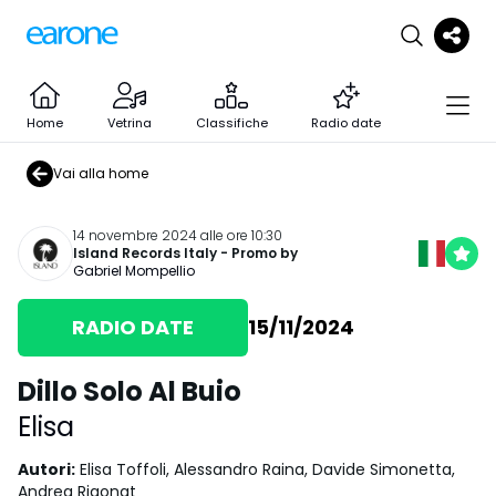
Home
Vetrina
Classifiche
Radio date
Vai alla home
14 novembre 2024 alle ore 10:30
Island Records Italy
- Promo by
Gabriel Mompellio
RADIO DATE
15/11/2024
Dillo Solo Al Buio
Elisa
Autori
:
Elisa Toffoli, Alessandro Raina, Davide Simonetta,
Andrea Rigonat