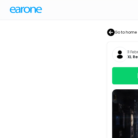
Go to home
11 Fe
XL R