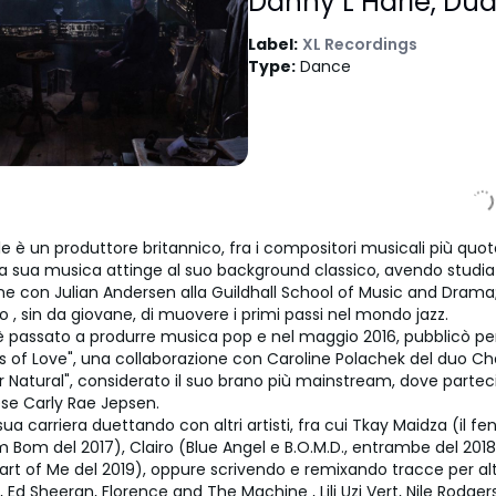
Danny L Harle
,
Dua
Label
:
XL Recordings
Type
:
Dance
e è un produttore britannico, fra i compositori musicali più quota
 sua musica attinge al suo background classico, avendo studia
e con Julian Andersen alla Guildhall School of Music and Drama;
, sin da giovane, di muovere i primi passi nel mondo jazz.
 passato a produrre musica pop e nel maggio 2016, pubblicò per
 of Love", una collaborazione con Caroline Polachek del duo Chai
r Natural", considerato il suo brano più mainstream, dove partec
se Carly Rae Jepsen.
sua carriera duettando con altri artisti, fra cui Tkay Maidza (il 
m Bom del 2017), Clairo (Blue Angel e B.O.M.D., entrambe del 201
t of Me del 2019), oppure scrivendo e remixando tracce per altri 
, Ed Sheeran, Florence and The Machine , Lili Uzi Vert, Nile Rodgers