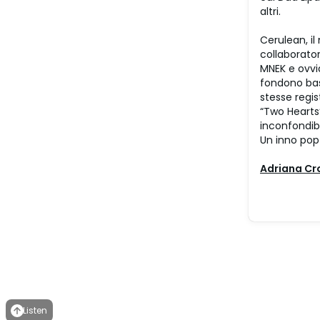
altri.
Cerulean, il
collaborator
MNEK e ovvi
fondono bas
stesse regis
“Two Hearts”
inconfondibi
Un inno po
Adriana Cr
Listen