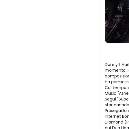
Danny L Harl
momento, la
composizion
ha permesso 
Col tempo è
Music "Ashes
Seguì "Supe
star canade
Proseguì la 
Internet Bo
Diamond (Par
cui Dua Lipa