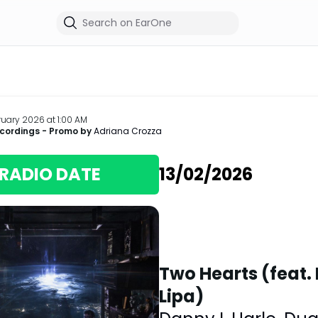
bruary 2026 at 1:00 AM
ecordings
- Promo by
Adriana Crozza
RADIO DATE
13/02/2026
Two Hearts (feat.
Lipa)