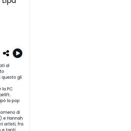
 Lipa
ti al
to
 questo gli
 la PC
rlift.
ipò la pop
fenomeno di
8) e Hannah
artisti, fra
 e tanti