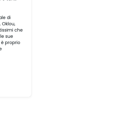
le di
, Oklou,
tissimi che
le sue
 è proprio
e