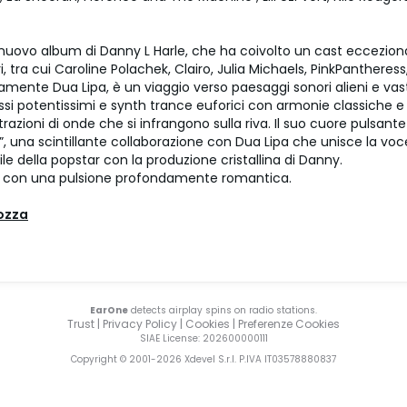
 nuovo album di Danny L Harle, che ha coivolto un cast ecceziona
i, tra cui Caroline Polachek, Clairo, Julia Michaels, PinkPantheress
amente Dua Lipa, è un viaggio verso paesaggi sonori alieni e vas
si potentissimi e synth trance euforici con armonie classiche e 
trazioni di onde che si infrangono sulla riva. Il suo cuore pulsante
, una scintillante collaborazione con Dua Lipa che unisce la voc
le della popstar con la produzione cristallina di Danny.
p con una pulsione profondamente romantica.
ozza
EarOne
detects airplay spins on radio stations.
Trust
|
Privacy Policy
|
Cookies
|
Preferenze Cookies
SIAE License
: 202600000111
Copyright © 2001-
2026
Xdevel S.r.l. P.IVA IT03578880837