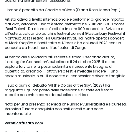
trasforma lentamente in ossessione.
Il brano è prodotto da Charlie McClean (Diana Ross, Icona Pop..).
Artista attiva a livello internazionale e performer di grande impatto
dal vivo, Veronica Fusaro è stata premiata nel 2016 da SRF 3 come
‘Best Talent’. Da allora si è esibita in oltre 600 concerti in Svizzera e
all’estero, calcando palchi e festival come il Glastonbury Festival, il
Montreux Jazz Festival e il Gurtenfestival. Ha inoltre aperto i concerti
di Mark Knopfler all’anfiteatro di Nîmes e ha chiuso il 2023 con un
concerto da headliner al Kaufleuten di Zurigo.
Al centro del suo lavoro più recente si trova il secondo album,
‘Looking for Connection’, pubblicato il 24 ottobre 2025. Il disco
esplora la vita nella postmodernità e il crescente bisogno di
autenticità, creando — attraverso testi e melodie sincere — uno
spazio musicale in cui il concetto di connessione diventa tangibile.
Il suo album di debutto, ‘All the Colors of the Sky’, (2023) ha
raggiunto il quinto posto delle classifiche svizzere ed è stato
accolto con entusiasmo da pubblico e critica.
Nota per una presenza scenica che unisce vulnerabilità e sicurezza,
Veronica Fusaro conquista con testi onesti e una voce
inconfondibile.
veronicafusaro.com