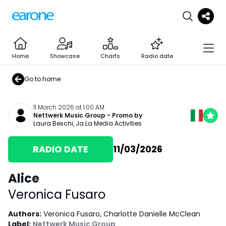
Home
Showcase
Charts
Radio date
Go to home
11 March 2026 at 1:00 AM
Nettwerk Music Group
- Promo by
Laura Beschi
,
Ja.La Media Activities
RADIO DATE
11/03/2026
Alice
Veronica Fusaro
Authors
:
Veronica Fusaro, Charlotte Danielle McClean
Label
:
Nettwerk Music Group