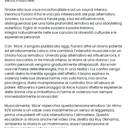
senza maschere.”
Grazie alla sua voce inconfondibile e ad un sound intenso,
Veronica Fusaro è tra le voci più interessanti del pop alternativo
svizzero. La sua musica fonde pop, soul ed influenze rock,
distinguendosi per una forte profondità emotiva ed uno storytelling
autentico. Figlia di madre svizzera e padre italiano,
integra naturalmente nelle sue canzoni la diversità culturale e le
esperienze personali.
Con ‘Alice’, il singolo pubblicato oggi, Fusaro offre un brano potente
ed emotivamente carico, che combina l’intensità musicale con un
chiaro focus tematico. Unendo pop alternativo ed influenze rock, il
brano racconta, in tre minuti intensi, la storia di una donna i cui
confini personali vengono gradualmente oltrepassati. Alice non
vive nel Paese delle Meraviglie, ma in una realtà i cui confini vengo
celati dietro le mentite spoglie dell’affetto. Il brano esplora la
violenza nelle sue diverse forme, non solo fisica, ma anche
psicologica, dalla manipolazione al controllo, fino all’abuso di
potere. Attraverso il personaggio di Alice, Fusaro riflette le esperienze
delle donne che si imbattono in forme di violenza non sempre
immediatamente riconoscibili.
Musicalmente, ‘Alice’ rispecchia questa tensione emotiva. Un ritmo
6/8 simile a un valzer crea inizialmente un senso di leggerezza,
prima che potenti riff rock intensifichino l’atmosfera. Questa
escalation si ritrova anche nel video che, diretto da Ruy Okinama,
ambienta la storia in un matrimonio, dove l’osservazione di